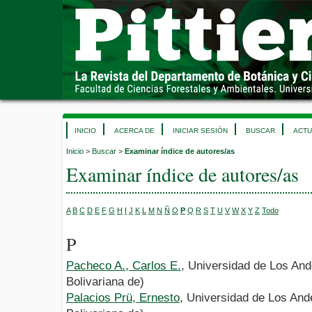
INICIO
ACERCA DE
INICIAR SESIÓN
BUSCAR
ACTU
Inicio
>
Buscar
>
Examinar índice de autores/as
Examinar índice de autores/as
A
B
C
D
E
F
G
H
I
J
K
L
M
N
Ñ
O
P
Q
R
S
T
U
V
W
X
Y
Z
Todo
P
Pacheco A., Carlos E.
, Universidad de Los An
Bolivariana de)
Palacios Prü, Ernesto
, Universidad de Los And