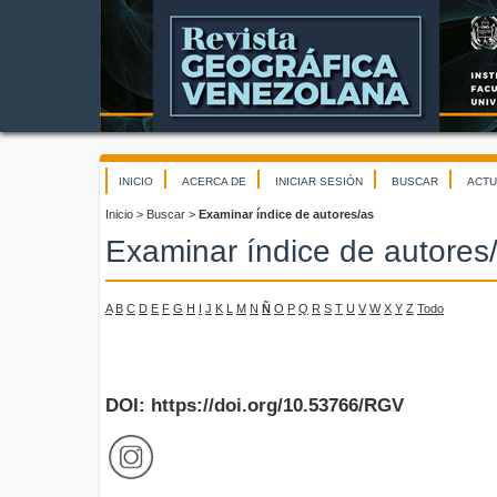
INICIO
ACERCA DE
INICIAR SESIÓN
BUSCAR
ACTU
Inicio
>
Buscar
>
Examinar índice de autores/as
Examinar índice de autores
A
B
C
D
E
F
G
H
I
J
K
L
M
N
Ñ
O
P
Q
R
S
T
U
V
W
X
Y
Z
Todo
DOI: https://doi.org/10.53766/RGV