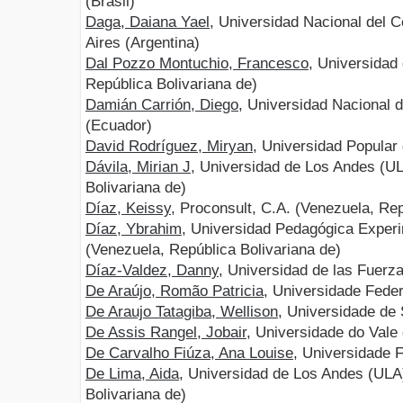
(Brasil)
Daga, Daiana Yael
, Universidad Nacional del C
Aires (Argentina)
Dal Pozzo Montuchio, Francesco
, Universidad
República Bolivariana de)
Damián Carrión, Diego
, Universidad Nacional
(Ecuador)
David Rodríguez, Miryan
, Universidad Popular
Dávila, Mirian J
, Universidad de Los Andes (U
Bolivariana de)
Díaz, Keissy
, Proconsult, C.A. (Venezuela, Rep
Díaz, Ybrahim
, Universidad Pedagógica Experi
(Venezuela, República Bolivariana de)
Díaz-Valdez, Danny
, Universidad de las Fuer
De Araújo, Romão Patricia
, Universidade Feder
De Araujo Tatagiba, Wellison
, Universidade de 
De Assis Rangel, Jobair
, Universidade do Vale
De Carvalho Fiúza, Ana Louise
, Universidade F
De Lima, Aida
, Universidad de Los Andes (ULA
Bolivariana de)