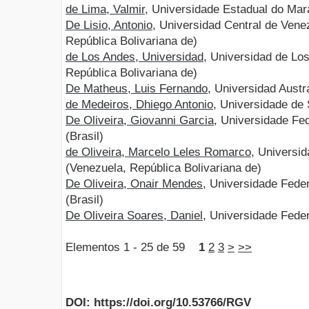
de Lima, Valmir
, Universidade Estadual do Ma
De Lisio, Antonio
, Universidad Central de Ven
República Bolivariana de)
de Los Andes, Universidad
, Universidad de Lo
República Bolivariana de)
De Matheus, Luis Fernando
, Universidad Austr
de Medeiros, Dhiego Antonio
, Universidade de 
De Oliveira, Giovanni Garcia
, Universidade Fe
(Brasil)
de Oliveira, Marcelo Leles Romarco
, Universi
(Venezuela, República Bolivariana de)
De Oliveira, Onair Mendes
, Universidade Fede
(Brasil)
De Oliveira Soares, Daniel
, Universidade Feder
Elementos 1 - 25 de 59
1
2
3
>
>>
DOI: https://doi.org/10.53766/RGV