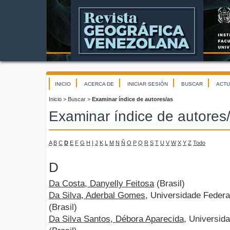
INICIO
ACERCA DE
INICIAR SESIÓN
BUSCAR
ACTU
Inicio
>
Buscar
>
Examinar índice de autores/as
Examinar índice de autores
A
B
C
D
E
F
G
H
I
J
K
L
M
N
Ñ
O
P
Q
R
S
T
U
V
W
X
Y
Z
Todo
D
Da Costa, Danyelly Feitosa
(Brasil)
Da Silva, Aderbal Gomes
, Universidade Federa
(Brasil)
Da Silva Santos, Débora Aparecida
, Universid