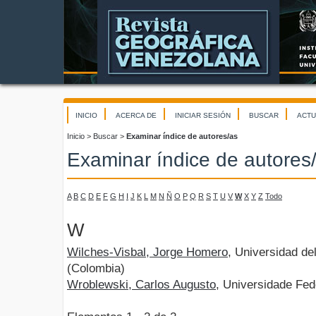
INICIO
ACERCA DE
INICIAR SESIÓN
BUSCAR
ACTU
Inicio
>
Buscar
>
Examinar índice de autores/as
Examinar índice de autores
A
B
C
D
E
F
G
H
I
J
K
L
M
N
Ñ
O
P
Q
R
S
T
U
V
W
X
Y
Z
Todo
W
Wilches-Visbal, Jorge Homero
, Universidad 
(Colombia)
Wroblewski, Carlos Augusto
, Universidade Fed