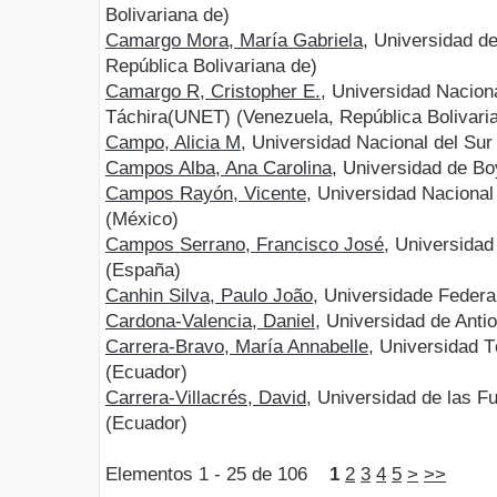
Bolivariana de)
Camargo Mora, María Gabriela
, Universidad d
República Bolivariana de)
Camargo R, Cristopher E.
, Universidad Nacion
Táchira(UNET) (Venezuela, República Bolivari
Campo, Alicia M
, Universidad Nacional del Sur
Campos Alba, Ana Carolina
, Universidad de B
Campos Rayón, Vicente
, Universidad Nacion
(México)
Campos Serrano, Francisco José
, Universidad
(España)
Canhin Silva, Paulo João
, Universidade Federa
Cardona-Valencia, Daniel
, Universidad de Anti
Carrera-Bravo, María Annabelle
, Universidad 
(Ecuador)
Carrera-Villacrés, David
, Universidad de las 
(Ecuador)
Elementos 1 - 25 de 106
1
2
3
4
5
>
>>