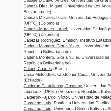
Caballero-Calvo, Andrés
, Universidad de Gra
Cabeza Díaz, Miguel
, Universidad de Los And
Bolivariana de)
Cabeza Morales, Israel
, Universidad Pedagógi
(UPTC) (Colombia)
Cabeza-Morales, Israel
, Universidad Pedagógi
(UPTC) (Colombia)
Cabezas Rodríguez, Emilson
, Instituto Estad
Cadena Montero, Gloria Yulier
, Universidad de
República Bolivariana de)
Cadena Montero, Gloria Yulier
, Universidad de
República Bolivariana de)
Caioni, Charles
(Brasil)
Caisa Melendrez, Cristopher Cesar
, Universid
(Ecuador)
Calderón Castellanos, Rossany
, Universidad 
Libertador (UPEL) (Venezuela, República Boliv
Calderón-Fajardo, Víctor
, Universidad de Mál
Camacho, Luis
, Pontificia Universidad Católi
Camacho, Luis
, Universidad Simón Bolívar(US