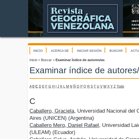
INICIO
ACERCA DE
INICIAR SESIÓN
BUSCAR
ACTU
Inicio
>
Buscar
>
Examinar índice de autores/as
Examinar índice de autores
A
B
C
D
E
F
G
H
I
J
K
L
M
N
Ñ
O
P
Q
R
S
T
U
V
W
X
Y
Z
Todo
C
Caballero, Graciela
, Universidad Nacional del 
Aires (UNICEN) (Argentina)
Caballero Mero, Daniel Rafael
, Universidad Lai
(ULEAM) (Ecuador)