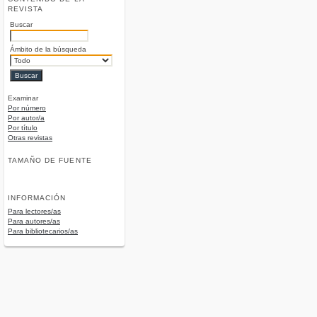
REVISTA
Buscar
Ámbito de la búsqueda
Examinar
Por número
Por autor/a
Por título
Otras revistas
TAMAÑO DE FUENTE
INFORMACIÓN
Para lectores/as
Para autores/as
Para bibliotecarios/as