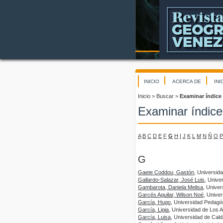
INICIO
ACERCA DE
INI
Inicio
>
Buscar
>
Examinar índice
Examinar índice
A
B
C
D
E
F
G
H
I
J
K
L
M
N
Ñ
O
P
G
Gaete Coddou, Gastón
, Universid
Gallardo-Salazar, José Luis
, Unive
Gambarota, Daniela Melisa
, Univer
Garcés Aguilar, Wilson Noé
, Unive
García, Hugo
, Universidad Pedagó
García, Ligia
, Universidad de Los 
García, Luisa
, Universidad de Cal