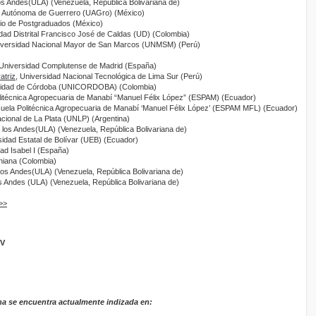
os Andes(ULA) (Venezuela, República Bolivariana de)
d Autónoma de Guerrero (UAGro) (México)
gio de Postgraduados (México)
idad Distrital Francisco José de Caldas (UD) (Colombia)
iversidad Nacional Mayor de San Marcos (UNMSM) (Perú)
 Universidad Complutense de Madrid (España)
atriz
, Universidad Nacional Tecnológica de Lima Sur (Perú)
rsidad de Córdoba (UNICORDOBA) (Colombia)
litécnica Agropecuaria de Manabí “Manuel Félix López” (ESPAM) (Ecuador)
cuela Politécnica Agropecuaria de Manabí ‘Manuel Félix López’ (ESPAM MFL) (Ecuador)
acional de La Plata (UNLP) (Argentina)
e los Andes(ULA) (Venezuela, República Bolivariana de)
sidad Estatal de Bolívar (UEB) (Ecuador)
dad Isabel I (España)
iniana (Colombia)
 los Andes(ULA) (Venezuela, República Bolivariana de)
s Andes (ULA) (Venezuela, República Bolivariana de)
>>
GV
na se encuentra actualmente indizada en: