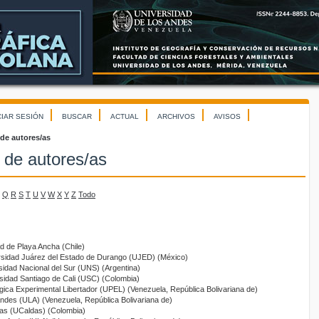
CIAR SESIÓN
BUSCAR
ACTUAL
ARCHIVOS
AVISOS
 de autores/as
 de autores/as
Q
R
S
T
U
V
W
X
Y
Z
Todo
ad de Playa Ancha (Chile)
rsidad Juárez del Estado de Durango (UJED) (México)
sidad Nacional del Sur (UNS) (Argentina)
rsidad Santiago de Cali (USC) (Colombia)
gica Experimental Libertador (UPEL) (Venezuela, República Bolivariana de)
Andes (ULA) (Venezuela, República Bolivariana de)
das (UCaldas) (Colombia)