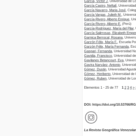
García, Víctor J
, Universidad de L
García Castro, Neftalí
, Universida
García Navarro, Maria José
, Cole
García Vargas, Julieth M.
, Univers
García-Rivero, Alberto Enrique
, Un
García-Rivero, Alberto E.
(Perú)
García-Rodríguez, María del Pilar
,
García-Salirrosas, Elizabeth Emper
Garnica Berrocal, Rosana
, Unive
Garzón Félix, María F.
, Escuela Po
Garzón Félix, María Fernanda
, Es
Gaspari, Fernanda
, Universidad N
Gavidia, Francisco
, Universidad d
Gavilanes Betancourt, Eva
, Univer
Gavira Narváez, Antonio
, Universi
Gómez, Dustin
, Universidad Agust
Gómez, Heriberto
, Universidad de
Gómez, Ruben
, Universidad de Lo
Elementos 1 - 25 de 77
1
2
3
4
>
DOI: https://doi.org/10.53766/R
La Revista Geográfica Venezola