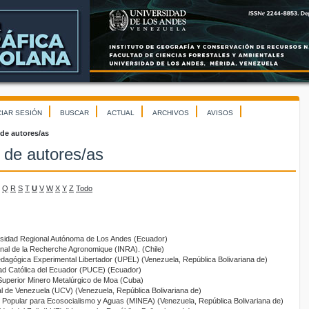
CIAR SESIÓN
BUSCAR
ACTUAL
ARCHIVOS
AVISOS
 de autores/as
 de autores/as
Q
R
S
T
U
V
W
X
Y
Z
Todo
rsidad Regional Autónoma de Los Andes (Ecuador)
tional de la Recherche Agronomique (INRA). (Chile)
edagógica Experimental Libertador (UPEL) (Venezuela, República Bolivariana de)
idad Católica del Ecuador (PUCE) (Ecuador)
o Superior Minero Metalúrgico de Moa (Cuba)
al de Venezuela (UCV) (Venezuela, República Bolivariana de)
er Popular para Ecosocialismo y Aguas (MINEA) (Venezuela, República Bolivariana de)