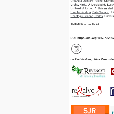
Urdaneta Quintero, Arlene
, Univers
Ureña, Nirda
, Universidad de Los 
Urribarri M, Lisbeth A
, Universidad
Useche de Vega, Dalia Soraya
, Un
Uzcátegui Briceño, Carlos
, Univer
Elementos 1 - 12 de 12
DOI: https://doi.org/10.53766/R
La Revista Geográfica Venezola