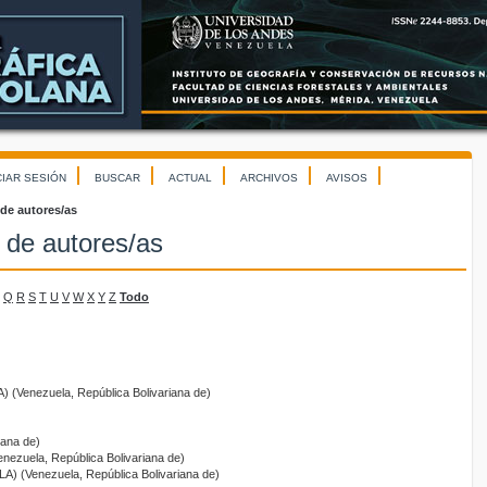
CIAR SESIÓN
BUSCAR
ACTUAL
ARCHIVOS
AVISOS
 de autores/as
 de autores/as
Q
R
S
T
U
V
W
X
Y
Z
Todo
) (Venezuela, República Bolivariana de)
iana de)
enezuela, República Bolivariana de)
LA) (Venezuela, República Bolivariana de)