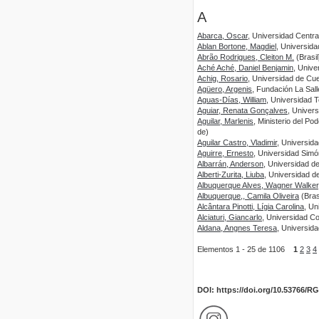
A
Abarca, Oscar
, Universidad Centr
Ablan Bortone, Magdiel
, Universid
Abrão Rodrigues, Cleiton M.
(Brasil
Aché Aché, Daniel Benjamin
, Unive
Achig, Rosario
, Universidad de C
Agüero, Argenis
, Fundación La Sal
Aguas-Días, William
, Universidad 
Aguiar, Renata Gonçalves
, Univer
Aguilar, Marlenis
, Ministerio del P
de)
Aguilar Castro, Vladimir
, Universid
Aguirre, Ernesto
, Universidad Simó
Albarrán, Anderson
, Universidad d
Alberti-Zurita, Liuba
, Universidad d
Albuquerque Alves, Wagner Walker
Albuquerque,, Camila Oliveira
(Bras
Alcântara Pinotti, Lígia Carolina
, Un
Alciaturi, Giancarlo
, Universidad C
Aldana, Angnes Teresa
, Universid
Elementos 1 - 25 de 1106
1
2
3
4
DOI: https://doi.org/10.53766/R