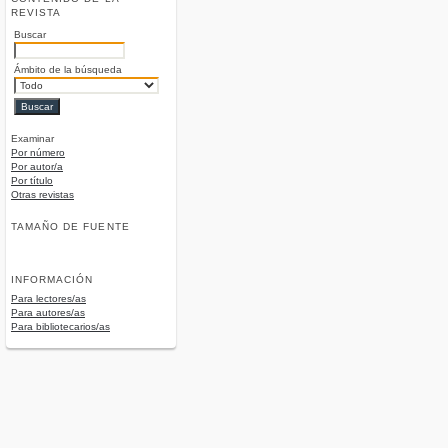
REVISTA
Buscar
Ámbito de la búsqueda
Examinar
Por número
Por autor/a
Por título
Otras revistas
TAMAÑO DE FUENTE
INFORMACIÓN
Para lectores/as
Para autores/as
Para bibliotecarios/as