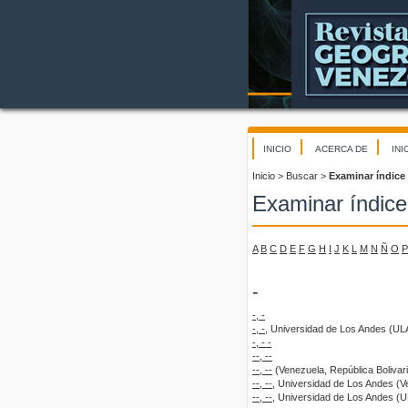
INICIO
ACERCA DE
INI
Inicio
>
Buscar
>
Examinar índice
Examinar índice
A
B
C
D
E
F
G
H
I
J
K
L
M
N
Ñ
O
P
-
-, -
-, -
, Universidad de Los Andes (ULA
-, - -
--, --
--, --
(Venezuela, República Bolivar
--, --
, Universidad de Los Andes (V
--, --
, Universidad de Los Andes (U