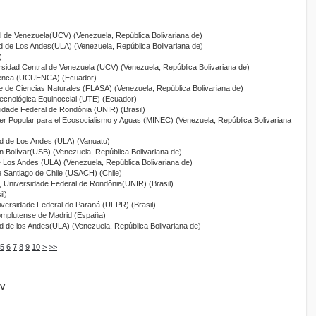
al de Venezuela(UCV) (Venezuela, República Bolivariana de)
ad de Los Andes(ULA) (Venezuela, República Bolivariana de)
)
rsidad Central de Venezuela (UCV) (Venezuela, República Bolivariana de)
uenca (UCUENCA) (Ecuador)
le de Ciencias Naturales (FLASA) (Venezuela, República Bolivariana de)
Tecnológica Equinoccial (UTE) (Ecuador)
sidade Federal de Rondônia (UNIR) (Brasil)
oder Popular para el Ecosocialismo y Aguas (MINEC) (Venezuela, República Bolivariana
ad de Los Andes (ULA) (Vanuatu)
n Bolívar(USB) (Venezuela, República Bolivariana de)
e Los Andes (ULA) (Venezuela, República Bolivariana de)
e Santiago de Chile (USACH) (Chile)
, Universidade Federal de Rondônia(UNIR) (Brasil)
il)
iversidade Federal do Paraná (UFPR) (Brasil)
omplutense de Madrid (España)
ad de los Andes(ULA) (Venezuela, República Bolivariana de)
5
6
7
8
9
10
>
>>
GV