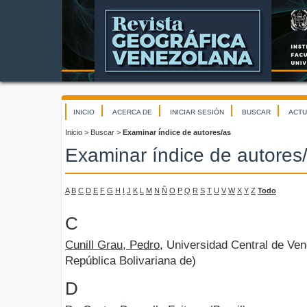
INICIO
ACERCA DE
INICIAR SESIÓN
BUSCAR
ACTU
Inicio
>
Buscar
>
Examinar índice de autores/as
Examinar índice de autores
A
B
C
D
E
F
G
H
I
J
K
L
M
N
Ñ
O
P
Q
R
S
T
U
V
W
X
Y
Z
Todo
C
Cunill Grau, Pedro
, Universidad Central de Ve
República Bolivariana de)
D