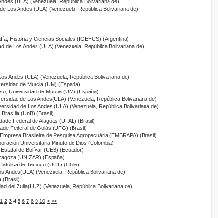
Andes (ULA) (Venezuela, República Bolivariana de)
 de Los Andes (ULA) (Venezuela, República Bolivariana de)
afía, Historia y Ciencias Sociales (IGEHCS) (Argentina)
dad de Los Andes (ULA) (Venezuela, República Bolivariana de)
 Los Andes (ULA) (Venezuela, República Bolivariana de)
versidad de Murcia (UM) (España)
nso
, Universidad de Murcia (UM) (España)
versidad de Los Andes(ULA) (Venezuela, República Bolivariana de)
iversidad de Los Andes (ULA) (Venezuela, República Bolivariana de)
 Brasília (UnB) (Brasil)
idade Federal de Alagoas (UFAL) (Brasil)
dade Federal de Goiás (UFG) (Brasil)
 Empresa Brasileira de Pesquisa Agropecuária (EMBRAPA) (Brasil)
poración Universitaria Minuto de Dios (Colombia)
 Estatal de Bolívar (UEB) (Ecuador)
aragoza (UNIZAR) (España)
 Católica de Temuco (UCT) (Chile)
los Andes(ULA) (Venezuela, República Bolivariana de)
a
(Brasil)
dad del Zulia(LUZ) (Venezuela, República Bolivariana de)
1
2
3
4
5
6
7
8
9
10
>
>>