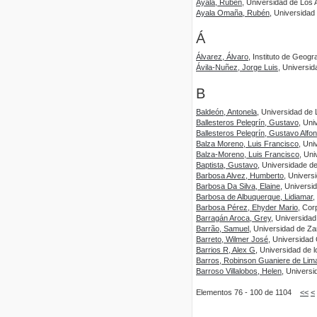
Ayala, Rubén
, Universidad de Los 
Ayala Omaña, Rubén
, Universidad
Á
Álvarez, Álvaro
, Instituto de Geogr
Ávila-Nuñez, Jorge Luis
, Universi
B
Baldeón, Antonela
, Universidad de
Ballesteros Pelegrín, Gustavo
, Uni
Ballesteros Pelegrín, Gustavo Alfo
Balza Moreno, Luis Francisco
, Uni
Balza-Moreno, Luis Francisco
, Un
Baptista, Gustavo
, Universidade de
Barbosa Alvez, Humberto
, Univers
Barbosa Da Silva, Elaine
, Universi
Barbosa de Albuquerque, Lidiamar
,
Barbosa Pérez, Ehyder Mario
, Cor
Barragán Aroca, Grey
, Universidad
Barrão, Samuel
, Universidad de Z
Barreto, Wilmer José
, Universidad
Barrios R, Alex G
, Universidad de 
Barros, Robinson Guaniere de Lim
Barroso Villalobos, Helen
, Universi
Elementos 76 - 100 de 1104
<<
<