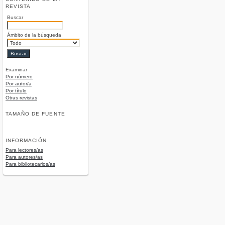
REVISTA
Buscar
Ámbito de la búsqueda
Examinar
Por número
Por autor/a
Por título
Otras revistas
TAMAÑO DE FUENTE
INFORMACIÓN
Para lectores/as
Para autores/as
Para bibliotecarios/as