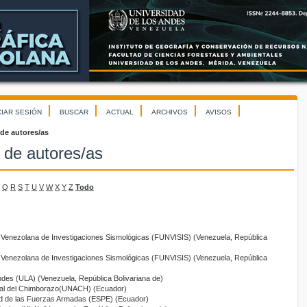
CIAR SESIÓN
BUSCAR
ACTUAL
ARCHIVOS
AVISOS
 de autores/as
 de autores/as
Q
R
S
T
U
V
W
X
Y
Z
Todo
 Venezolana de Investigaciones Sismológicas (FUNVISIS) (Venezuela, República
 Venezolana de Investigaciones Sismológicas (FUNVISIS) (Venezuela, República
ndes (ULA) (Venezuela, República Bolivariana de)
nal del Chimborazo(UNACH) (Ecuador)
ad de las Fuerzas Armadas (ESPE) (Ecuador)