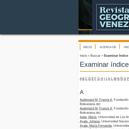
INICIO
ACERCA DE
INI
Inicio
>
Buscar
>
Examinar índice
Examinar índice
A
B
C
D
E
F
G
H
I
J
K
L
M
N
Ñ
O
P
A
Audemard M, Franck A
, Fundación
Bolivariana de)
Audemard M, Franck A
, Fundación
Bolivariana de)
Aular, María
, Universidad de Los A
Ayala, Johana
, Universidad Nacio
Ayala, María Fernanda
, Universid