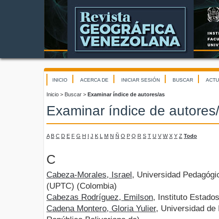
INICIO
ACERCA DE
INICIAR SESIÓN
BUSCAR
ACTU
Inicio
>
Buscar
>
Examinar índice de autores/as
Examinar índice de autores
A
B
C
D
E
F
G
H
I
J
K
L
M
N
Ñ
O
P
Q
R
S
T
U
V
W
X
Y
Z
Todo
C
Cabeza-Morales, Israel
, Universidad Pedagógi
(UPTC) (Colombia)
Cabezas Rodríguez, Emilson
, Instituto Estad
Cadena Montero, Gloria Yulier
, Universidad de