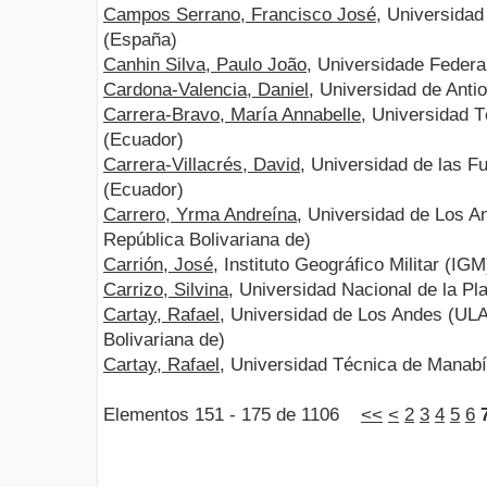
Campos Serrano, Francisco José
, Universidad
(España)
Canhin Silva, Paulo João
, Universidade Federa
Cardona-Valencia, Daniel
, Universidad de Anti
Carrera-Bravo, María Annabelle
, Universidad 
(Ecuador)
Carrera-Villacrés, David
, Universidad de las 
(Ecuador)
Carrero, Yrma Andreína
, Universidad de Los A
República Bolivariana de)
Carrión, José
, Instituto Geográfico Militar (IG
Carrizo, Silvina
, Universidad Nacional de la Pl
Cartay, Rafael
, Universidad de Los Andes (ULA
Bolivariana de)
Cartay, Rafael
, Universidad Técnica de Manab
Elementos 151 - 175 de 1106
<<
<
2
3
4
5
6