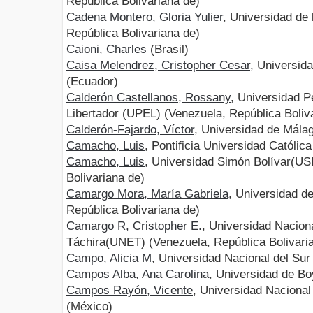
República Bolivariana de)
Cadena Montero, Gloria Yulier
, Universidad de
República Bolivariana de)
Caioni, Charles
(Brasil)
Caisa Melendrez, Cristopher Cesar
, Universid
(Ecuador)
Calderón Castellanos, Rossany
, Universidad 
Libertador (UPEL) (Venezuela, República Boliv
Calderón-Fajardo, Víctor
, Universidad de Mál
Camacho, Luis
, Pontificia Universidad Católi
Camacho, Luis
, Universidad Simón Bolívar(US
Bolivariana de)
Camargo Mora, María Gabriela
, Universidad d
República Bolivariana de)
Camargo R, Cristopher E.
, Universidad Nacion
Táchira(UNET) (Venezuela, República Bolivari
Campo, Alicia M
, Universidad Nacional del Sur
Campos Alba, Ana Carolina
, Universidad de B
Campos Rayón, Vicente
, Universidad Nacion
(México)