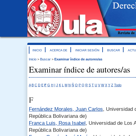
INICIO
ACERCA DE
INICIAR SESIÓN
BUSCAR
ACTU
Inicio
>
Buscar
>
Examinar índice de autores/as
Examinar índice de autores/as
A
B
C
D
E
F
G
H
I
J
K
L
M
N
Ñ
O
P
Q
R
S
T
U
V
W
X
Y
Z
Todo
F
Fernández Morales, Juan Carlos
, Universidad
República Bolivariana de)
Franca Luis, Rosa Isabel
, Universidad de Los 
República Bolivariana de)