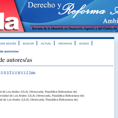
CIAR SESIÓN
BUSCAR
ACTUAL
ARCHIVOS
AVISOS
 de autores/as
de autores/as
Q
R
S
T
U
V
W
X
Y
Z
Todo
ad de Los Andes (ULA) (Venezuela, República Bolivariana de)
ersidad de Los Andes (ULA) (Venezuela, República Bolivariana de)
dad de Los Andes (ULA) (Venezuela, República Bolivariana de)