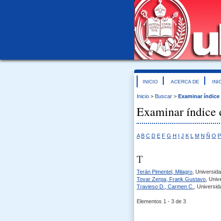
INICIO
ACERCA DE
INI
Inicio
>
Buscar
>
Examinar índice
Examinar índice 
A
B
C
D
E
F
G
H
I
J
K
L
M
N
Ñ
O
P
T
Terán Pimentel, Milagro
, Universid
Tovar Zerpa, Frank Gustavo
, Univ
Travieso D., Carmen C.
, Universi
Elementos 1 - 3 de 3