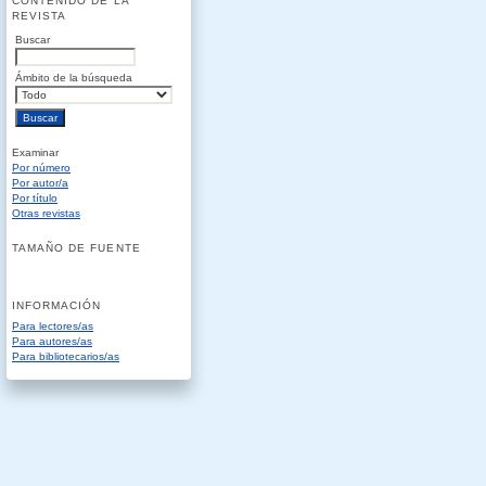
CONTENIDO DE LA
REVISTA
Buscar
Ámbito de la búsqueda
Examinar
Por número
Por autor/a
Por título
Otras revistas
TAMAÑO DE FUENTE
INFORMACIÓN
Para lectores/as
Para autores/as
Para bibliotecarios/as