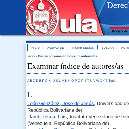
INICIO
ACERCA DE
INICIAR SESIÓN
BUSCAR
ACTU
Inicio
>
Buscar
>
Examinar índice de autores/as
Examinar índice de autores/as
A
B
C
D
E
F
G
H
I
J
K
L
M
N
Ñ
O
P
Q
R
S
T
U
V
W
X
Y
Z
Todo
L
León González, José de Jesús
, Universidad d
República Bolivariana de)
Llambí Insua, Luis
, Instituto Venezolano de Inv
(Venezuela, República Bolivariana de)