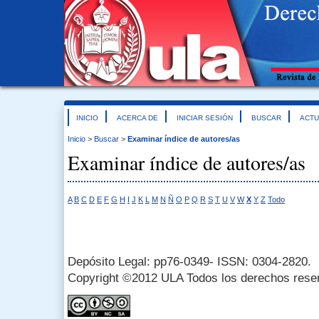
INICIO
ACERCA DE
INICIAR SESIÓN
BUSCAR
ACTU
Inicio
>
Buscar
>
Examinar índice de autores/as
Examinar índice de autores/as
A
B
C
D
E
F
G
H
I
J
K
L
M
N
Ñ
O
P
Q
R
S
T
U
V
W
X
Y
Z
Todo
Depósito Legal: pp76-0349- ISSN: 0304-2820.
Copyright ©2012 ULA Todos los derechos rese