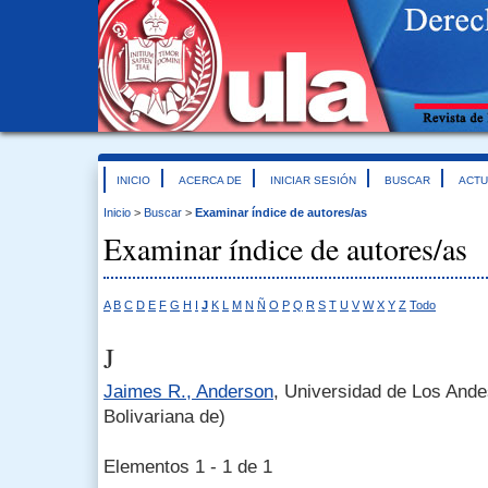
INICIO
ACERCA DE
INICIAR SESIÓN
BUSCAR
ACTU
Inicio
>
Buscar
>
Examinar índice de autores/as
Examinar índice de autores/as
A
B
C
D
E
F
G
H
I
J
K
L
M
N
Ñ
O
P
Q
R
S
T
U
V
W
X
Y
Z
Todo
J
Jaimes R., Anderson
, Universidad de Los And
Bolivariana de)
Elementos 1 - 1 de 1