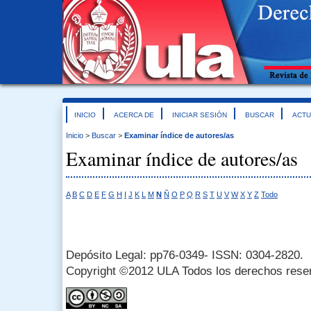
INICIO
ACERCA DE
INICIAR SESIÓN
BUSCAR
ACTU
Inicio
>
Buscar
>
Examinar índice de autores/as
Examinar índice de autores/as
A
B
C
D
E
F
G
H
I
J
K
L
M
N
Ñ
O
P
Q
R
S
T
U
V
W
X
Y
Z
Todo
Depósito Legal: pp76-0349- ISSN: 0304-2820.
Copyright ©2012 ULA Todos los derechos rese