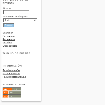
REVISTA
Buscar
Ámbito de la búsqueda
Examinar
Por número
Por autor/a
Por título
Otras revistas
TAMAÑO DE FUENTE
INFORMACIÓN
Para lectores/as
Para autores/as
Para bibliotecarios/as
NÚMERO ACTUAL