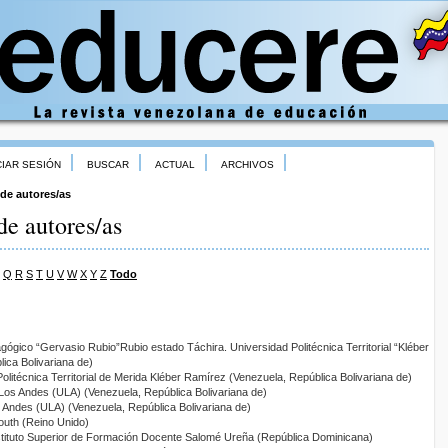
CIAR SESIÓN
BUSCAR
ACTUAL
ARCHIVOS
 de autores/as
de autores/as
Q
R
S
T
U
V
W
X
Y
Z
Todo
dagógico “Gervasio Rubio”Rubio estado Táchira. Universidad Politécnica Territorial “Kléber
lica Bolivariana de)
Politécnica Territorial de Merida Kléber Ramírez (Venezuela, República Bolivariana de)
 Los Andes (ULA) (Venezuela, República Bolivariana de)
s Andes (ULA) (Venezuela, República Bolivariana de)
outh (Reino Unido)
nstituto Superior de Formación Docente Salomé Ureña (República Dominicana)