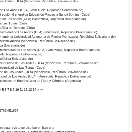
Los Andes (ULA) (Venezuela, República Bolivariana de)
 de Los Andes (ULA) (Venezuela, República Bolivariana de)
Dirección General de Educación Provincia Sancti Spíritus (Cuba)
ad de Los Andes (ULA) (Venezuela, República Bolivariana de)
de Las Tunas (Cuba)
atólica de Temuco (Chile)
iversidad de Los Andes (ULA) (Venezuela, República Bolivariana de)
enemérita Universidad Autónoma de Puebla (Venezuela, República Bolivariana de)
acional Abierta (Venezuela, República Bolivariana de)
a Bolivariana de)
Universidad de Los Andes (ULA) (Venezuela, República Bolivariana de)
ela, República Bolivariana de)
pública Bolivariana de)
niversidad de Los Andes (ULA) (Venezuela, República Bolivariana de)
niversidad de Las Tunas (Cuba)
dad de Los Andes (ULA) (Venezuela, República Bolivariana de)
sidad de Los Andes (ULA) (Venezuela, República Bolivariana de)
cionales de Buenos Aires La Plata y Córdoba (Argentina)
<
5
6
7
8
9
10
11
12
13
14
>
>>
9702ME1927
 esta revista se distribuyen bajo una
ón -No Comercial- Compartir Igual 4.0 Internacional.