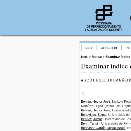
INICIO
ACERCA DE
INI
Inicio
>
Buscar
>
Examinar índice
Examinar índice 
A
B
C
D
E
F
G
H
I
J
K
L
M
N
Ñ
O
P
B
Beltrán, Héctor José
, Instituto Pe
Ramírez”, Ejido. (Venezuela, Repúb
Beltrán, Héctor José
, Universidad 
Benavides, Sulma
, Universidad de
Benítez, Alimar
, Universidad de Lo
Benn, Tansin
, Universidad de Plym
Bennasar García, Miguel Israel
, I