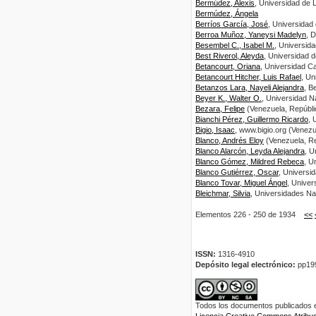
Bermúdez, Alexis
, Universidad de 
Bermúdez, Ángela
Berríos García, José
, Universidad
Berroa Muñoz, Yaneysi Madelyn
, 
Besembel C., Isabel M.
, Universid
Best Riverol, Aleyda
, Universidad 
Betancourt, Oriana
, Universidad C
Betancourt Hitcher, Luis Rafael
, Un
Betanzos Lara, Nayeli Alejandra
, B
Beyer K., Walter O.
, Universidad N
Bezara, Felipe
(Venezuela, Repúblic
Bianchi Pérez, Guillermo Ricardo
, 
Bigio, Isaac
, www.bigio.org (Venezu
Blanco, Andrés Eloy
(Venezuela, Re
Blanco Alarcón, Leyda Alejandra
, U
Blanco Gómez, Mildred Rebeca
, U
Blanco Gutiérrez, Oscar
, Universi
Blanco Tovar, Miguel Ángel
, Univer
Bleichmar, Silvia
, Universidades Na
Elementos 226 - 250 de 1934
<<
ISSN:
1316-4910
Depósito legal electrónico:
pp19
Todos los documentos publicados en
Licencia Creative Commons Atribuci