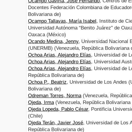
Ocampo Gaviria, José Fernando
, Centros de E
Docentes Federación Colombiana de Educadore
Bolivariana de)
Ocampo Tallavas, María Isabel
, Instituto de C
Universidad Autónoma “Benito Juárez” de Oax
Oaxaca (México)
Ocando Medina, Jenny
, Universidad Nacional 
(UNERMB) (Venezuela, República Bolivariana 
Ochoa Arias, Alejandro Elías
, Universidad de 
Ochoa Arias, Alejandro Elías
, Universidad Austr
Ochoa Arias, Alejandro Elías
, Universidad de 
República Bolivariana de)
Ochoa P., Beatriz
, Universidad de Los Andes (
Bolivariana de)
Odreman Torres, Norma
(Venezuela, República 
Ojeda, Irma
(Venezuela, República Bolivariana
Ojeda Lopeda, Pablo César
, Pontificia Univers
(Chile)
Ojeda Terán, Javier José
, Universidad de Los 
República Bolivariana de)