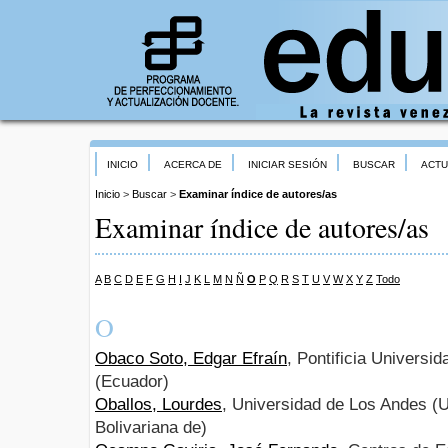
INICIO
ACERCA DE
INICIAR SESIÓN
BUSCAR
ACTU
Inicio
>
Buscar
>
Examinar índice de autores/as
Examinar índice de autores/as
A
B
C
D
E
F
G
H
I
J
K
L
M
N
Ñ
O
P
Q
R
S
T
U
V
W
X
Y
Z
Todo
O
Obaco Soto, Edgar Efraín
, Pontificia Universi
(Ecuador)
Oballos, Lourdes
, Universidad de Los Andes (
Bolivariana de)