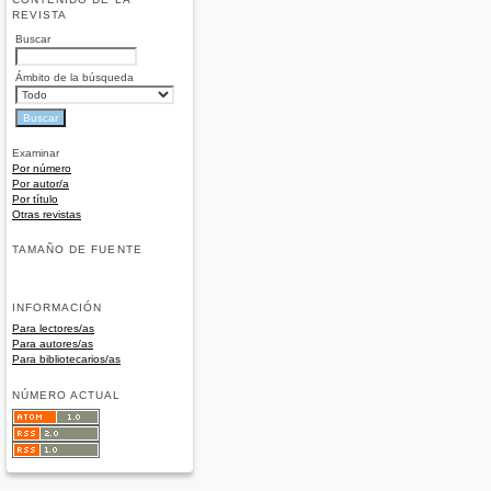
REVISTA
Buscar
Ámbito de la búsqueda
Examinar
Por número
Por autor/a
Por título
Otras revistas
TAMAÑO DE FUENTE
INFORMACIÓN
Para lectores/as
Para autores/as
Para bibliotecarios/as
NÚMERO ACTUAL