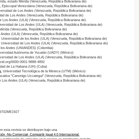
rida, estado Mérida (Venezuela, República Bolivariana de)
, Episcopal Venezolana (Venezuela, República Bolivariana de)
versidad de Los Andes (Venezuela, República Bolivariana de)
dad de Los Andes (Venezuela, República Bolivariana de)
de Los Andes (ULA) (Venezuela, República Bolivariana de)
iversidad de Los Andes (ULA) (Venezuela, República Bolivariana de)
-Mérida (Venezuela, República Bolivariana de)
s Andes (ULA) (Venezuela, República Bolivariana de)
, Universidad de los Andes (ULA) (Venezuela, República Bolivariana de)
, Universidad de Los Andes (ULA) (Venezuela, República Bolivariana de)
e los Andes (UNIANDES) (Colombia)
iversidad Autónoma de Yucatán (UADY) (México)
iversidad de Los Andes (ULA) (Venezuela, República Bolivariana de)
/orcid.org/0000-0001-9888-4892
sidad de La Habana (UH) (Cuba)
a
, Universidad Tecnológica de la Mixteca (UTM) (México)
ucativa "Canonigo Uzcategui" (Venezuela, República Bolivariana de)
e Los Andes (ULA) (Venezuela, República Bolivariana de)
9702ME1927
 esta revista se distribuyen bajo una
ón -No Comercial- Compartir Igual 4.0 Internacional.
 publicación de artículos en la revista es totalmente gratuito.