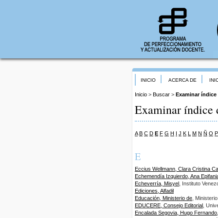
INICIO
ACERCA DE
INI
Inicio
>
Buscar
>
Examinar índice
Examinar índice 
A
B
C
D
E
F
G
H
I
J
K
L
M
N
Ñ
O
P
E
Eccius Wellmann, Clara Cristina Ca
Echemendía Izquierdo, Ana Epifani
Echeverría, Misyel
, Instituto Vene
Ediciones, Alfadil
Educación, Ministerio de
, Minister
EDUCERE, Consejo Editorial
, Univ
Encalada Segovia, Hugo Fernando