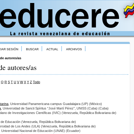
CIAR SESIÓN
BUSCAR
ACTUAL
ARCHIVOS
 de autores/as
de autores/as
Q
R
S
T
U
V
W
X
Y
Z
Todo
tarina
, Universidad Panamericana campus Guadalajara (UP) (México)
a
, Universidad de Sancti Spíritus “José Martí Pérez”, UNISS (Cuba) (Cuba)
zolano de Investigaciones Científicas (IVIC) (Venezuela, República Bolivariana de)
io de Educación (Venezuela, República Bolivariana de)
ersidad de Los Andes (ULA) (Venezuela, República Bolivariana de)
, Universidad Nacional de Educación (UNAE) (Ecuador)