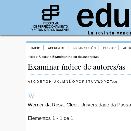
INICIO
ACERCA DE
INICIAR SESIÓN
BUSCAR
ACTU
Inicio
>
Buscar
>
Examinar índice de autores/as
Examinar índice de autores/as
A
B
C
D
E
F
G
H
I
J
K
L
M
N
Ñ
O
P
Q
R
S
T
U
V
W
X
Y
Z
Todo
W
Werner da Rosa, Cleci
, Universidade da Passo
Elementos 1 - 1 de 1