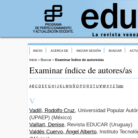
INICIO
ACERCA DE
INICIAR SESIÓN
BUSCAR
ACTU
Inicio
>
Buscar
>
Examinar índice de autores/as
Examinar índice de autores/as
A
B
C
D
E
F
G
H
I
J
K
L
M
N
Ñ
O
P
Q
R
S
T
U
V
W
X
Y
Z
Todo
V
Vadill, Rodolfo Cruz
, Universidad Popular Aut
(UPAEP) (México)
Vaillart, Denise
, Revista EDUCAR (Uruguay)
Valdés Cuervo, Ángel Alberto
, Instituto Tecno