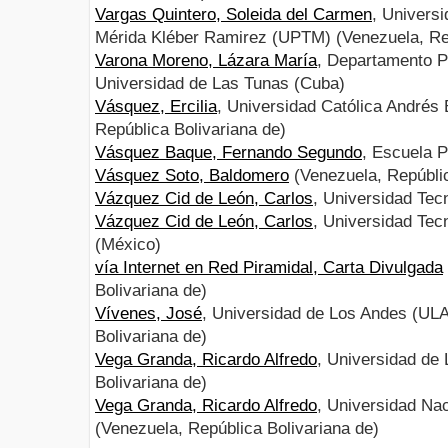
Vargas Quintero, Soleida del Carmen
, Universi
Mérida Kléber Ramirez (UPTM) (Venezuela, Rep
Varona Moreno, Lázara María
, Departamento P
Universidad de Las Tunas (Cuba)
Vásquez, Ercilia
, Universidad Católica Andrés
República Bolivariana de)
Vásquez Baque, Fernando Segundo
, Escuela P
Vásquez Soto, Baldomero
(Venezuela, Repúblic
Vázquez Cid de León, Carlos
, Universidad Tec
Vázquez Cid de León, Carlos
, Universidad Tec
(México)
vía Internet en Red Piramidal, Carta Divulgada
Bolivariana de)
Vívenes, José
, Universidad de Los Andes (ULA
Bolivariana de)
Vega Granda, Ricardo Alfredo
, Universidad de
Bolivariana de)
Vega Granda, Ricardo Alfredo
, Universidad Na
(Venezuela, República Bolivariana de)