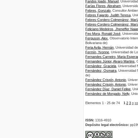
Fandos Igado, Manuel
, Universida
Farías Flores, Abraham
, Universid
Febres, Gonzalo
, Consultor Ambie
Febres Fajardo, Judith Teresa
, Un
Febres-Cordero Colmenárez, María
Febres-Cordero Colmenárez, María
Feliciano Medeiros, Jheneffer Naia
Feo Mora, Ronald José
, Universid
Ferguson, Alex
, Observatorio Inte
Bolivariana de)
Feria Avila, Hernán
, Universidad d
Fermín, Yvonne
, Universidad de L
Fernandes Carneiro, Maria Espera
Fernandes Júnior, Alvaro Martins
, 
Fernández, Graciela
, Universidad 
Fernández, Osmaira
, Universidad
de)
Fernández Crispín, Antonio
, Unive
Fernández Crispín, Antonio
, Unive
Fernández Díaz, Daniel Felipe
, Un
Fernández de Morgado, Nelly
, Uni
Elementos 1 - 25 de 74
1
2
3
>
>
ISSN:
1316-4910
Depósito legal electrónico:
pp19