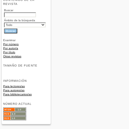
REVISTA
Buscar
Ámbito de la búsqueda
Examinar
Por número
Por autor/a
Por título
Otras revistas
TAMAÑO DE FUENTE
INFORMACIÓN
Para lectores/as
Para autores/as
Para bibliotecarios/as
NÚMERO ACTUAL