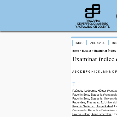
INICIO
ACERCA DE
INI
Inicio
>
Buscar
>
Examinar índice
Examinar índice 
A
B
C
D
E
F
G
H
I
J
K
L
M
N
Ñ
O
P
F
Faúndez Ledesma, Héctor
(Venezue
Facchin Soto, Estefania
(Venezuela,
Facchin Soto, Estefania
, Universid
Fagúndez, Thamarax J.
, Universi
Fajardo Gutiérrez, Jorge Rafael
, U
(Venezuela, República Bolivariana 
Falcón Falcón, Ana Esmeralda
, Un