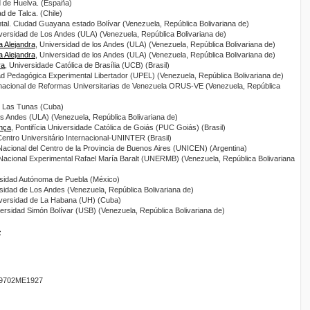
d de Huelva. (España)
ad de Talca. (Chile)
ntal. Ciudad Guayana estado Bolívar (Venezuela, República Bolivariana de)
iversidad de Los Andes (ULA) (Venezuela, República Bolivariana de)
 Alejandra
, Universidad de los Andes (ULA) (Venezuela, República Bolivariana de)
 Alejandra
, Universidad de los Andes (ULA) (Venezuela, República Bolivariana de)
ra
, Universidade Católica de Brasília (UCB) (Brasil)
ad Pedagógica Experimental Libertador (UPEL) (Venezuela, República Bolivariana de)
rnacional de Reformas Universitarias de Venezuela ORUS-VE (Venezuela, República
e Las Tunas (Cuba)
os Andes (ULA) (Venezuela, República Bolivariana de)
nça
, Pontifícia Universidade Católica de Goiás (PUC Goiás) (Brasil)
Centro Universitário Internacional-UNINTER (Brasil)
Nacional del Centro de la Provincia de Buenos Aires (UNICEN) (Argentina)
 Nacional Experimental Rafael María Baralt (UNERMB) (Venezuela, República Bolivariana
rsidad Autónoma de Puebla (México)
rsidad de Los Andes (Venezuela, República Bolivariana de)
iversidad de La Habana (UH) (Cuba)
versidad Simón Bolívar (USB) (Venezuela, República Bolivariana de)
>
9702ME1927