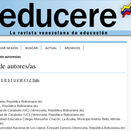
CIAR SESIÓN
BUSCAR
ACTUAL
ARCHIVOS
 de autores/as
de autores/as
Q
R
S
T
U
V
W
X
Y
Z
Todo
la, República Bolivariana de)
 República Bolivariana de)
ad de Carabobo (UC) (Venezuela, República Bolivariana de)
dad de Carabobo (UC) (Venezuela, República Bolivariana de)
nidad Educativa Colegio Monseñor Chacón, La Azulita, Municipio Andrés Bello, Mérida
de)
iversidad Nacional de Los Llanos Ezequiel Zamora (Venezuela, República Bolivariana de)