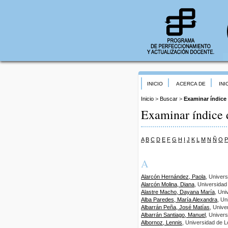
INICIO
ACERCA DE
INI
Inicio
>
Buscar
>
Examinar índice
Examinar índice 
A
B
C
D
E
F
G
H
I
J
K
L
M
N
Ñ
O
P
A
Alarcón Hernández, Paola
, Univer
Alarcón Molina, Diana
, Universidad
Alastre Macho, Dayana María
, Uni
Alba Paredes, María Alexandra
, Un
Albarrán Peña, José Matías
, Unive
Albarrán Santiago, Manuel
, Univer
Albornoz, Lennis
, Universidad de 