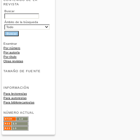
REVISTA
Buscar
Ámbito de la búsqueda
Examinar
Por número
Por autor/a
Por título
Otras revistas
TAMAÑO DE FUENTE
INFORMACIÓN
Para lectores/as
Para autores/as
Para bibliotecarios/as
NÚMERO ACTUAL