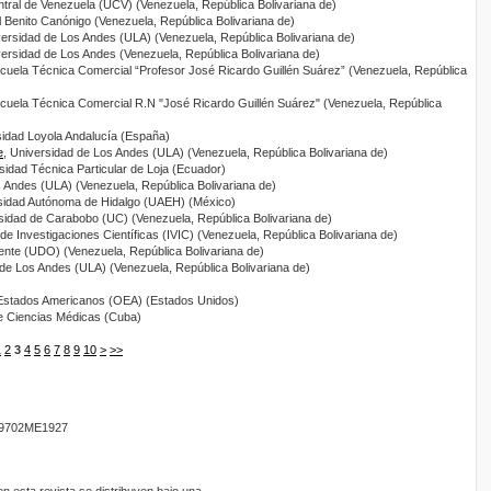
ntral de Venezuela (UCV) (Venezuela, República Bolivariana de)
l Benito Canónigo (Venezuela, República Bolivariana de)
versidad de Los Andes (ULA) (Venezuela, República Bolivariana de)
versidad de Los Andes (Venezuela, República Bolivariana de)
scuela Técnica Comercial “Profesor José Ricardo Guillén Suárez” (Venezuela, República
scuela Técnica Comercial R.N "José Ricardo Guillén Suárez" (Venezuela, República
sidad Loyola Andalucía (España)
e
, Universidad de Los Andes (ULA) (Venezuela, República Bolivariana de)
rsidad Técnica Particular de Loja (Ecuador)
s Andes (ULA) (Venezuela, República Bolivariana de)
rsidad Autónoma de Hidalgo (UAEH) (México)
rsidad de Carabobo (UC) (Venezuela, República Bolivariana de)
 de Investigaciones Científicas (IVIC) (Venezuela, República Bolivariana de)
iente (UDO) (Venezuela, República Bolivariana de)
 de Los Andes (ULA) (Venezuela, República Bolivariana de)
 Estados Americanos (OEA) (Estados Unidos)
 de Ciencias Médicas (Cuba)
1
2
3
4
5
6
7
8
9
10
>
>>
9702ME1927
 esta revista se distribuyen bajo una