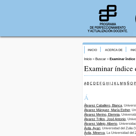
INICIO
ACERCA DE
INI
Inicio
>
Buscar
>
Examinar índice
Examinar índice 
A
B
C
D
E
F
G
H
I
J
K
L
M
N
Ñ
O
P
Á
Álvarez Caballero, Blanca
, Univer
Álvarez Márquez, María Esther
, U
Álvarez Merino, Elemnia
, Universi
Álvarez Trillos, José Antonio
, Univ
Álvarez Vallejo, Alberto
, Universid
Ávila, Ayari
, Universidad del Zulia 
Ávila, Minerva
, La Universidad del 