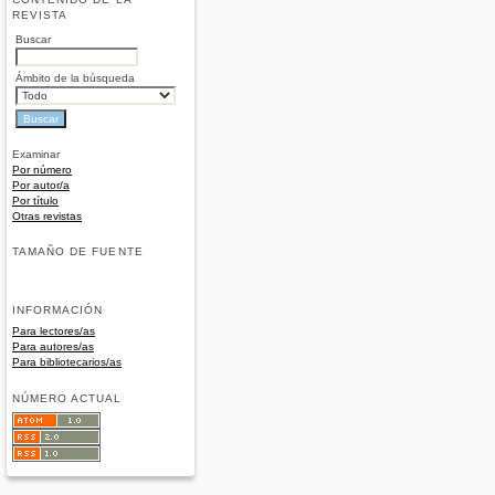
REVISTA
Buscar
Ámbito de la búsqueda
Examinar
Por número
Por autor/a
Por título
Otras revistas
TAMAÑO DE FUENTE
INFORMACIÓN
Para lectores/as
Para autores/as
Para bibliotecarios/as
NÚMERO ACTUAL