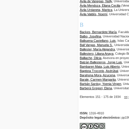
Ávila de Vanegas, Nelly
, Universid
Ávila Mendoza, Eliana Cecilia
(Vene
Ávila Urdaneta, Maritza
, La Univer
Ávila Valdés, Noemí
, Universidad 
B
Backes, Bernardete María
, Faculd
Balbo, Josefina
, Universidad Nacio
Balbuena Castellano, Luis
, Islas C
Ball Vargas, Manuela S.
, Universid
Ballester, María Alejandra
, Univers
Ballestero, Liliana Anaya
, Colegio B
Balliache, Dilcia
, Asesora en proyec
Balzán Ballesteros, Jorge Luis
, Un
Bambaren Mata, Luis Alberto
, Univ
Baptista Troconis, Asdrúbal
, Unive
Barahona Mora, Azucena
, Univers
Barale, Carmen Margarita
, Univers
Barbán Sarduy, Yoenia Virgen
, Uni
Barberà Gregori, Elena
, Universit
Elementos 151 - 175 de 1934
<<
ISSN:
1316-4910
Depósito legal electrónico:
pp19