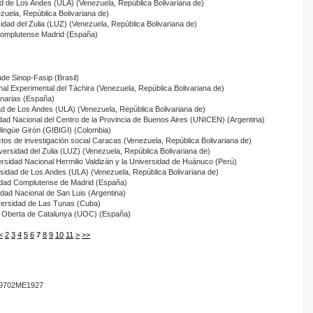
ad de Los Andes (ULA) (Venezuela, República Bolivariana de)
zuela, República Bolivariana de)
sidad del Zulia (LUZ) (Venezuela, República Bolivariana de)
Complutense Madrid (España)
ade Sinop-Fasip (Brasil)
nal Experimental del Táchira (Venezuela, República Bolivariana de)
anarias (España)
ad de Los Andes (ULA) (Venezuela, República Bolivariana de)
idad Nacional del Centro de la Provincia de Buenos Aires (UNICEN) (Argentina)
ilingüe Girón (GIBIGI) (Colombia)
tos de investigación social Caracas (Venezuela, República Bolivariana de)
iversidad del Zulia (LUZ) (Venezuela, República Bolivariana de)
ersidad Nacional Hermilio Valdizán y la Universidad de Huánuco (Perú)
rsidad de Los Andes (ULA) (Venezuela, República Bolivariana de)
idad Complutense de Madrid (España)
idad Nacional de San Luis (Argentina)
versidad de Las Tunas (Cuba)
at Oberta de Catalunya (UOC) (España)
<
2
3
4
5
6
7
8
9
10
11
>
>>
9702ME1927