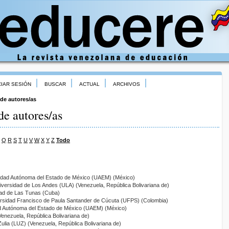
CIAR SESIÓN
BUSCAR
ACTUAL
ARCHIVOS
 de autores/as
de autores/as
Q
R
S
T
U
V
W
X
Y
Z
Todo
sidad Autónoma del Estado de México (UAEM) (México)
niversidad de Los Andes (ULA) (Venezuela, República Bolivariana de)
dad de Las Tunas (Cuba)
ersidad Francisco de Paula Santander de Cúcuta (UFPS) (Colombia)
ad Autónoma del Estado de México (UAEM) (México)
(Venezuela, República Bolivariana de)
Zulia (LUZ) (Venezuela, República Bolivariana de)