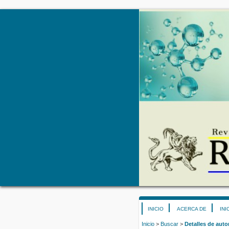
INICIO
ACERCA DE
INI
Inicio
>
Buscar
>
Detalles de auto