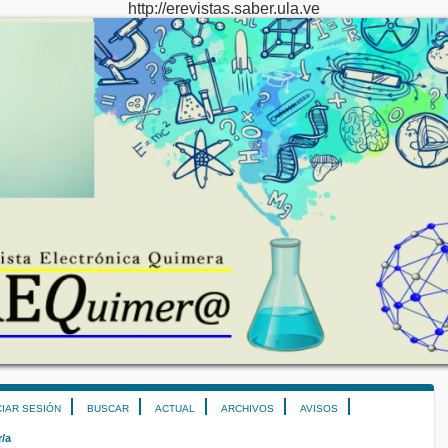
http://erevistas.saber.ula.ve
CIAR SESIÓN
BUSCAR
ACTUAL
ARCHIVOS
AVISOS
r/a