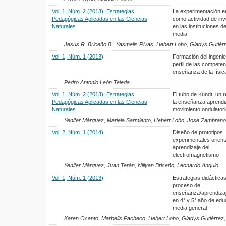
Vol. 1, Núm. 2 (2013): Estrategias
La experimentación en
Pedagógicas Aplicadas en las Ciencias
como actividad de inv
Naturales
en las instituciones 
media
Jesús R. Briceño B., Yasmelis Rivas, Hebert Lobo, Gladys Gutiérr
Vol. 1, Núm. 1 (2013)
Formación del ingenie
perfil de las competen
enseñanza de la físic
Pedro Antonio León Tejeda
Vol. 1, Núm. 2 (2013): Estrategias
El tubo de Kundt: un 
Pedagógicas Aplicadas en las Ciencias
la enseñanza aprendiz
Naturales
movimiento ondulatori
Yenifer Márquez, Mariela Sarmiento, Hebert Lobo, José Zambrano
Vol. 2, Núm. 1 (2014)
Diseño de prototipos
experimentales orient
aprendizaje del
electromagnetismo
Yenifer Márquez, Juan Terán, Nillyan Briceño, Leonardo Angulo
Vol. 1, Núm. 1 (2013)
Estrategias didácticas
proceso de
enseñanza/aprendizaje
en 4° y 5° año de edu
media general
Karen Ocanto, Marbelis Pacheco, Hebert Lobo, Gladys Gutiérrez,