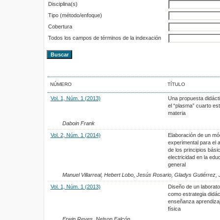
Disciplina(s)
Tipo (método/enfoque)
Cobertura
Todos los campos de términos de la indexación
NÚMERO
TÍTULO
Vol. 1, Núm. 1 (2013)
Una propuesta didácti
el “plasma” cuarto es
materia
Daboin Frank
Vol. 2, Núm. 1 (2014)
Elaboración de un mó
experimental para el 
de los principios bási
electricidad en la ed
general
Manuel Villarreal, Hebert Lobo, Jesús Rosario, Gladys Gutiérrez,
Vol. 1, Núm. 1 (2013)
Diseño de un laborato
como estrategia didác
enseñanza aprendizaj
física
Erwin Reyes, Nelson Falcón