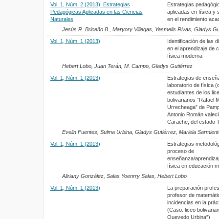
Vol. 1, Núm. 2 (2013): Estrategias
Estrategias pedagógi
Pedagógicas Aplicadas en las Ciencias
aplicadas en física y 
Naturales
en el rendimiento ac
Jesús R. Briceño B., Maryory Villegas, Yasmelis Rivas, Gladys Gu
Vol. 1, Núm. 1 (2013)
Identificación de las d
en el aprendizaje de 
física moderna
Hebert Lobo, Juan Terán, M. Campo, Gladys Gutiérrez
Vol. 1, Núm. 1 (2013)
Estrategias de enseñ
laboratorio de física (
estudiantes de los lic
bolivarianos “Rafael 
Urrecheaga” de Pamp
Antonio Román valecil
Carache, del estado Tr
Evelin Fuentes, Sulma Urbina, Gladys Gutiérrez, Mariela Sarmien
Vol. 1, Núm. 1 (2013)
Estrategias metodológ
proceso de
enseñanza/aprendizaj
física en educación m
Aliriany González, Salas Yoenrry Salas, Hebert Lobo
Vol. 1, Núm. 1 (2013)
La preparación profes
profesor de matemáti
incidencias en la prác
(Caso: liceo bolivaria
Quevedo Urbina”)