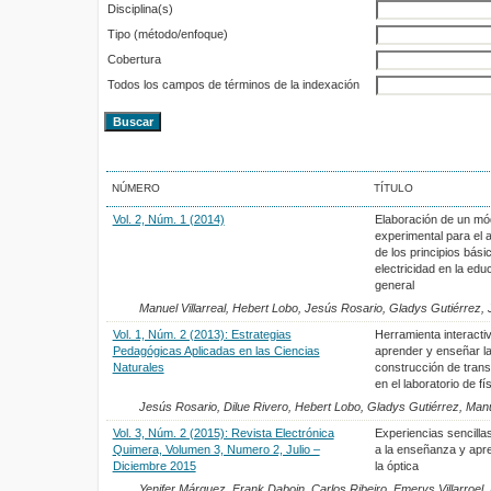
Disciplina(s)
Tipo (método/enfoque)
Cobertura
Todos los campos de términos de la indexación
NÚMERO
TÍTULO
Vol. 2, Núm. 1 (2014)
Elaboración de un mó
experimental para el 
de los principios bási
electricidad en la ed
general
Manuel Villarreal, Hebert Lobo, Jesús Rosario, Gladys Gutiérrez,
Vol. 1, Núm. 2 (2013): Estrategias
Herramienta interacti
Pedagógicas Aplicadas en las Ciencias
aprender y enseñar l
Naturales
construcción de tran
en el laboratorio de fí
Jesús Rosario, Dilue Rivero, Hebert Lobo, Gladys Gutiérrez, Manue
Vol. 3, Núm. 2 (2015): Revista Electrónica
Experiencias sencilla
Quimera, Volumen 3, Numero 2, Julio –
a la enseñanza y apre
Diciembre 2015
la óptica
Yenifer Márquez, Frank Daboin, Carlos Ribeiro, Emerys Villarroel,