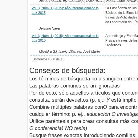
Jesús Rosario, Ely Casadiego, Dilue Rivero, Hebert Lobo, Anibal
Vol. 3, Núm. 1 (2015): Año Internacional de la
La Enseñanza de los P
Luz 2015
Básicos de la Electric
través de Actividades
de Laboratorio de Fís
Jeisson Nava
Vol. 3, Núm. 1 (2015): Año Internacional de la
Aprendizaje y Enseña
Luz 2015
Física a través de lo
Didácticos
Miseldra Gil, Isavic Villarreal, José Marín
Elementos 0 - 0 de 15
Consejos de búsqueda:
Los términos de búsqueda no distinguen entre
Las palabras comunes serán ignoradas
Por defecto, sólo aquellos artículos que conte
consulta, serán devueltos (p. ej.:
Y
está implíci
Combine múltiples palabras con
O
para encontr
cualquier término; p. ej.,
educación O investiga
Utilice paréntesis para crear consultas más com
O conferencia) NO tesis)
Busque frases exactas introduciendo comillas; 