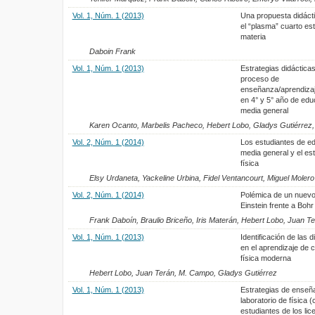
Vol. 1, Núm. 1 (2013)
Una propuesta didácti
el “plasma” cuarto es
materia
Daboin Frank
Vol. 1, Núm. 1 (2013)
Estrategias didácticas
proceso de
enseñanza/aprendizaje
en 4° y 5° año de edu
media general
Karen Ocanto, Marbelis Pacheco, Hebert Lobo, Gladys Gutiérrez,
Vol. 2, Núm. 1 (2014)
Los estudiantes de e
media general y el est
física
Elsy Urdaneta, Yackeline Urbina, Fidel Ventancourt, Miguel Molero
Vol. 2, Núm. 1 (2014)
Polémica de un nuevo
Einstein frente a Bohr
Frank Daboín, Braulio Briceño, Iris Materán, Hebert Lobo, Juan T
Vol. 1, Núm. 1 (2013)
Identificación de las d
en el aprendizaje de 
física moderna
Hebert Lobo, Juan Terán, M. Campo, Gladys Gutiérrez
Vol. 1, Núm. 1 (2013)
Estrategias de enseñ
laboratorio de física (
estudiantes de los lic