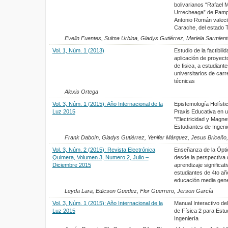
bolivarianos “Rafael 
Urrecheaga” de Pamp
Antonio Román valecil
Carache, del estado Tr
Evelin Fuentes, Sulma Urbina, Gladys Gutiérrez, Mariela Sarmien
Vol. 1, Núm. 1 (2013)
Estudio de la factibilid
aplicación de proyect
de fisica, a estudiante
universitarios de carr
técnicas
Alexis Ortega
Vol. 3, Núm. 1 (2015): Año Internacional de la
Epistemología Holístic
Luz 2015
Praxis Educativa en 
"Electricidad y Magne
Estudiantes de Ingeni
Frank Daboín, Gladys Gutiérrez, Yenifer Márquez, Jesus Briceño
Vol. 3, Núm. 2 (2015): Revista Electrónica
Enseñanza de la Ópti
Quimera, Volumen 3, Numero 2, Julio –
desde la perspectiva 
Diciembre 2015
aprendizaje significati
estudiantes de 4to añ
educación media gene
Leyda Lara, Edicson Guedez, Flor Guerrero, Jerson García
Vol. 3, Núm. 1 (2015): Año Internacional de la
Manual Interactivo del
Luz 2015
de Física 2 para Estu
Ingeniería