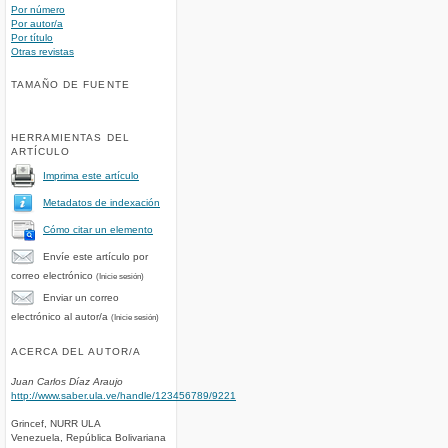
Por número
Por autor/a
Por título
Otras revistas
TAMAÑO DE FUENTE
HERRAMIENTAS DEL
ARTÍCULO
Imprima este artículo
Metadatos de indexación
Cómo citar un elemento
Envíe este artículo por
correo electrónico
(Inicie sesión)
Enviar un correo
electrónico al autor/a
(Inicie sesión)
ACERCA DEL AUTOR/A
Juan Carlos Díaz Araujo
http://www.saber.ula.ve/handle/123456789/9221
Grincef, NURR ULA
Venezuela, República Bolivariana