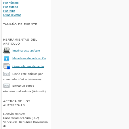
Por número
Por autor/a
Por título
Otras revistas
TAMAÑO DE FUENTE
HERRAMIENTAS DEL
ARTÍCULO
Imprima este artículo
Metadatos de indexación
Cómo citar un elemento
Envíe este artículo por
correo electrónico
(Inicie sesión)
Enviar un correo
electrónico al autor/a
(Inicie sesión)
ACERCA DE LOS
AUTORES/AS
Germán Montero
Universidad del Zulia (LUZ)
Venezuela, República Bolivariana
de