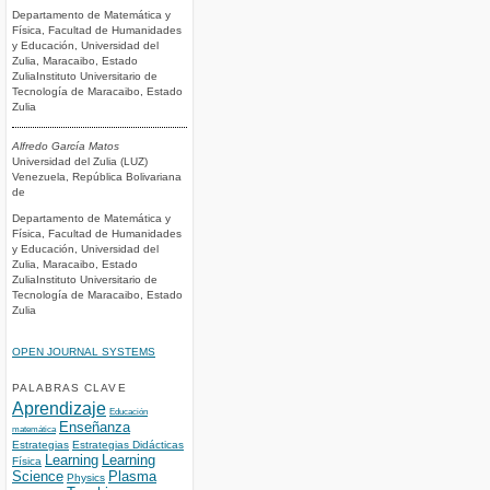
Departamento de Matemática y
Física, Facultad de Humanidades
y Educación, Universidad del
Zulia, Maracaibo, Estado
ZuliaInstituto Universitario de
Tecnología de Maracaibo, Estado
Zulia
Alfredo García Matos
Universidad del Zulia (LUZ)
Venezuela, República Bolivariana
de
Departamento de Matemática y
Física, Facultad de Humanidades
y Educación, Universidad del
Zulia, Maracaibo, Estado
ZuliaInstituto Universitario de
Tecnología de Maracaibo, Estado
Zulia
OPEN JOURNAL SYSTEMS
PALABRAS CLAVE
Aprendizaje
Educación
Enseñanza
matemática
Estrategias
Estrategias Didácticas
Learning
Learning
Física
Science
Plasma
Physics