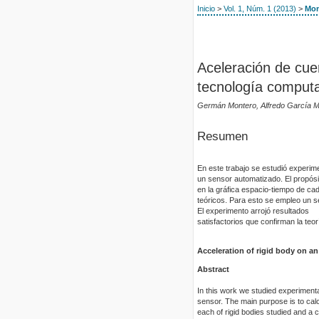
Inicio
>
Vol. 1, Núm. 1 (2013)
>
Mon
Aceleración de cue
tecnología comput
Germán Montero, Alfredo García 
Resumen
En este trabajo se estudió experime
un sensor automatizado. El propósit
en la gráfica espacio-tiempo de ca
teóricos. Para esto se empleo un s
El experimento arrojó resultados
satisfactorios que confirman la teor
Acceleration of rigid body on a
Abstract
In this work we studied experimenta
sensor. The main purpose is to calc
each of rigid bodies studied and a 