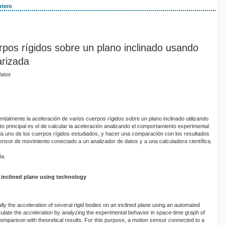
tero
rpos rígidos sobre un plano inclinado usando
arizada
Matos
ntalmente la aceleración de varios cuerpos rígidos sobre un plano inclinado utilizando
o principal es el de calcular la aceleración analizando el comportamiento experimental
da uno de los cuerpos rígidos estudiados, y hacer una comparación con los resultados
ensor de movimiento conectado a un analizador de datos y a una calculadora científica.
ía.
n inclined plane using technology
lly the acceleration of several rigid bodies on an inclined plane using an automated
ulate the acceleration by analyzing the experimental behavior in space-time graph of
comparison with theoretical results. For this purpose, a motion sensor connected to a