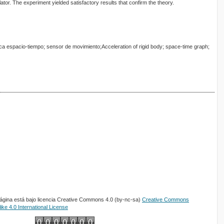
lator. The experiment yielded satisfactory results that confirm the theory.
ica espacio-tiempo; sensor de movimiento;Acceleration of rigid body; space-time graph;
página está bajo licencia Creative Commons 4.0 (by-nc-sa)
Creative Commons
ke 4.0 International License