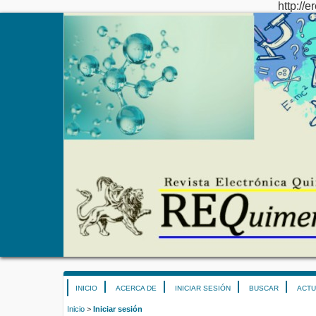
http://e
INICIO
ACERCA DE
INICIAR SESIÓN
BUSCAR
ACTU
Inicio
>
Iniciar sesión