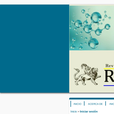
INICIO
ACERCA DE
INI
Inicio
>
Iniciar sesión