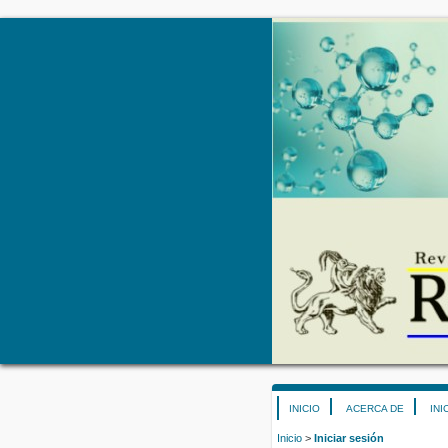
INICIO
ACERCA DE
INI
Inicio
>
Iniciar sesión