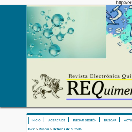
http://e
INICIO
ACERCA DE
INICIAR SESIÓN
BUSCAR
ACTU
Inicio
>
Buscar
>
Detalles de autor/a