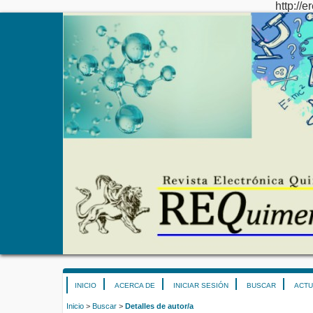
http://e
INICIO
ACERCA DE
INICIAR SESIÓN
BUSCAR
ACTU
Inicio
>
Buscar
>
Detalles de autor/a