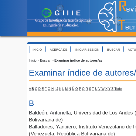
INICIO
ACERCA DE
INICIAR SESIÓN
BUSCAR
ACTU
Inicio
>
Buscar
>
Examinar índice de autores/as
Examinar índice de autores
A
B
C
D
E
F
G
H
I
J
K
L
M
N
Ñ
O
P
Q
R
S
T
U
V
W
X
Y
Z
Todo
B
Baldeón, Antonella
, Universidad de Los Andes 
Bolivariana de)
Balladores, Yanpiero
, Instituto Venezolano de I
(Venezuela, República Bolivariana de)