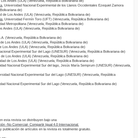
e Los Andes (ULA) (Venezuela, República Bolivariana de)
ta
, Universidad Nacional Experimental de los Llanos Occidentales Ezequiel Zamora
olivariana de)
ad de Los Andes (ULA) (Venezuela, República Bolivariana de)
ia
, Universidad Fermín Toro (UFT) (Venezuela, República Bolivariana de)
idad Metropolitana (Venezuela, República Bolivariana de)
os Andes (ULA) (Venezuela, República Bolivariana de)
.
A. (Venezuela, República Bolivariana de)
 de Los Andes (ULA) (Venezuela, República Bolivariana de)
de Los Andes (ULA) (Venezuela, República Bolivariana de)
Nacional Experimental Sur del Lago (UNESUR) (Venezuela, República Bolivariana de)
d de Los Andes (ULA) (Venezuela, República Bolivariana de)
sidad de Los Andes (ULA) (Venezuela, República Bolivariana de)
sidad Nacional Experimental Sur del lago, Jesús María Semprum (UNESUR) (Venezuela,
ersidad Nacional Experimental Sur del Lago (UNESUR) (Venezuela, República
idad Nacional Experimental Sur del Lago (Venezuela, República Bolivariana de)
 esta revista se distribuyen bajo una
ón -No Comercial- Compartir Igual 4.0 Internacional.
 publicación de artículos en la revista es totalmente gratuito.