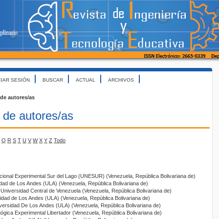
CIAR SESIÓN
BUSCAR
ACTUAL
ARCHIVOS
 de autores/as
 de autores/as
Q
R
S
T
U
V
W
X
Y
Z
Todo
cional Experimental Sur del Lago (UNESUR) (Venezuela, República Bolivariana de)
idad de Los Andes (ULA) (Venezuela, República Bolivariana de)
 Universidad Central de Venezuela (Venezuela, República Bolivariana de)
sidad de Los Andes (ULA) (Venezuela, República Bolivariana de)
iversidad De Los Andes (ULA) (Venezuela, República Bolivariana de)
ógica Experimental Libertador (Venezuela, República Bolivariana de)