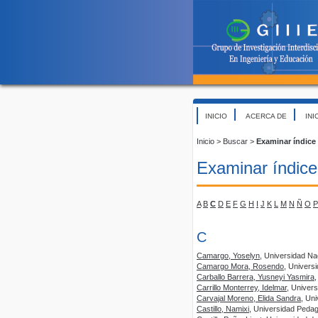
INICIO
ACERCA DE
INI
Inicio
>
Buscar
>
Examinar índice
Examinar índice
A
B
C
D
E
F
G
H
I
J
K
L
M
N
Ñ
O
P
C
Camargo, Yoselyn
, Universidad Na
Camargo Mora, Rosendo
, Univers
Carballo Barrera, Yusneyi Yasmira
,
Carrillo Monterrey, Idelmar
, Univer
Carvajal Moreno, Elida Sandra
, Un
Castillo, Namixi
, Universidad Pedag