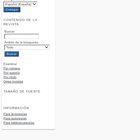
CONTENIDO DE LA
REVISTA
Buscar
Ámbito de la búsqueda
Examinar
Por número
Por autor/a
Por título
Otras revistas
TAMAÑO DE FUENTE
INFORMACIÓN
Para lectores/as
Para autores/as
Para bibliotecarios/as