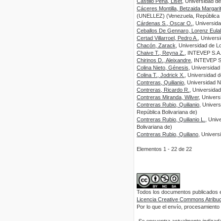
Castillo Peña, Liset
, Universidad d
Cáceres Montilla, Betzaida Margari
(UNELLEZ) (Venezuela, República B
Cárdenas S., Oscar O.
, Universid
Ceballos De Gennaro, Lorenz Eulal
Certad Villarroel, Pedro A.
, Univers
Chacón, Zarack
, Universidad de L
Chaive T., Reyna Z.
, INTEVEP S.A
Chirinos D., Aleixandre
, INTEVEP S.
Colina Nieto, Génesis
, Universidad
Colina T., Jodrick X.
, Universidad 
Contreras, Quilianio
, Universidad 
Contreras, Ricardo R.
, Universida
Contreras Miranda, Wilver
, Univer
Contreras Rubio, Quilianio
, Univer
República Bolivariana de)
Contreras Rubio, Quilianio L.
, Univ
Bolivariana de)
Contreras Rubio, Quiliano
, Univers
Elementos 1 - 22 de 22
Todos los documentos publicados en
Licencia Creative Commons Atribuci
Por lo que el envío, procesamiento y