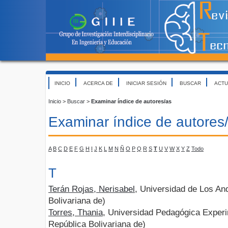
INICIO
ACERCA DE
INICIAR SESIÓN
BUSCAR
ACTU
Inicio
>
Buscar
>
Examinar índice de autores/as
Examinar índice de autores
A
B
C
D
E
F
G
H
I
J
K
L
M
N
Ñ
O
P
Q
R
S
T
U
V
W
X
Y
Z
Todo
T
Terán Rojas, Nerisabel
, Universidad de Los An
Bolivariana de)
Torres, Thania
, Universidad Pedagógica Experi
República Bolivariana de)