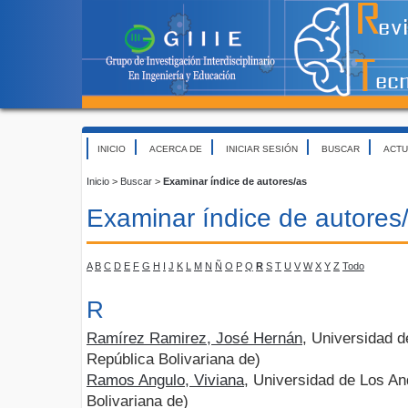
INICIO
ACERCA DE
INICIAR SESIÓN
BUSCAR
ACTU
Inicio
>
Buscar
>
Examinar índice de autores/as
Examinar índice de autores
A
B
C
D
E
F
G
H
I
J
K
L
M
N
Ñ
O
P
Q
R
S
T
U
V
W
X
Y
Z
Todo
R
Ramírez Ramirez, José Hernán
, Universidad 
República Bolivariana de)
Ramos Angulo, Viviana
, Universidad de Los A
Bolivariana de)