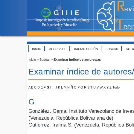
INICIO
ACERCA DE
INICIAR SESIÓN
BUSCAR
ACTU
Inicio
>
Buscar
>
Examinar índice de autores/as
Examinar índice de autores
A
B
C
D
E
F
G
H
I
J
K
L
M
N
Ñ
O
P
Q
R
S
T
U
V
W
X
Y
Z
Todo
G
González, Gema
, Instituto Venezolano de Inve
(Venezuela, República Bolivariana de)
Gutiérrez, Iraima S.
(Venezuela, República Boli