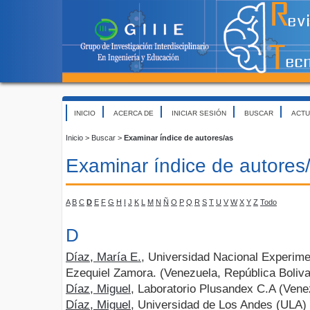
INICIO
ACERCA DE
INICIAR SESIÓN
BUSCAR
ACTU
Inicio
>
Buscar
>
Examinar índice de autores/as
Examinar índice de autores
A
B
C
D
E
F
G
H
I
J
K
L
M
N
Ñ
O
P
Q
R
S
T
U
V
W
X
Y
Z
Todo
D
Díaz, María E.
, Universidad Nacional Experime
Ezequiel Zamora. (Venezuela, República Boliva
Díaz, Miguel
, Laboratorio Plusandex C.A (Vene
Díaz, Miguel
, Universidad de Los Andes (ULA)