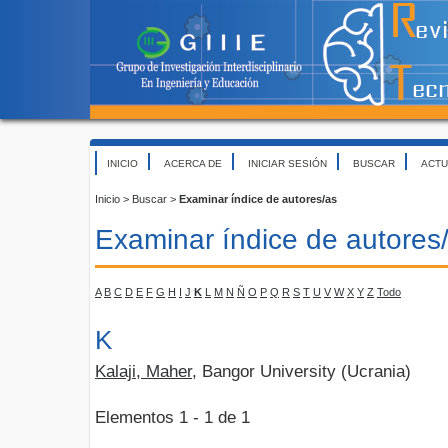
INICIO
ACERCA DE
INICIAR SESIÓN
BUSCAR
ACTU
Inicio
>
Buscar
>
Examinar índice de autores/as
Examinar índice de autores
A
B
C
D
E
F
G
H
I
J
K
L
M
N
Ñ
O
P
Q
R
S
T
U
V
W
X
Y
Z
Todo
K
Kalaji, Maher
, Bangor University (Ucrania)
Elementos 1 - 1 de 1