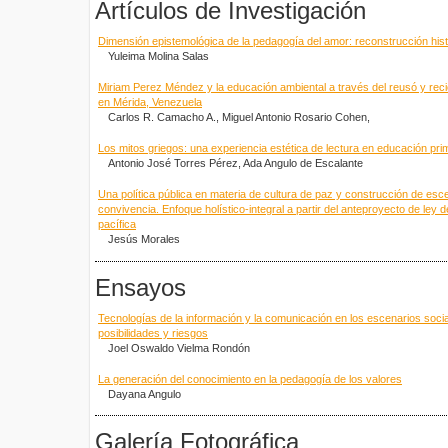
Artículos de Investigación
Dimensión epistemológica de la pedagogía del amor: reconstrucción hist
Yuleima Molina Salas
Miriam Perez Méndez y la educación ambiental a través del reusó y reci
en Mérida, Venezuela
Carlos R. Camacho A., Miguel Antonio Rosario Cohen,
Los mitos griegos: una experiencia estética de lectura en educación pri
Antonio José Torres Pérez, Ada Angulo de Escalante
Una política pública en materia de cultura de paz y construcción de esce
convivencia. Enfoque holístico-integral a partir del anteproyecto de ley 
pacífica
Jesús Morales
Ensayos
Tecnologías de la información y la comunicación en los escenarios socia
posibilidades y riesgos
Joel Oswaldo Vielma Rondón
La generación del conocimiento en la pedagogía de los valores
Dayana Angulo
Galería Fotográfica