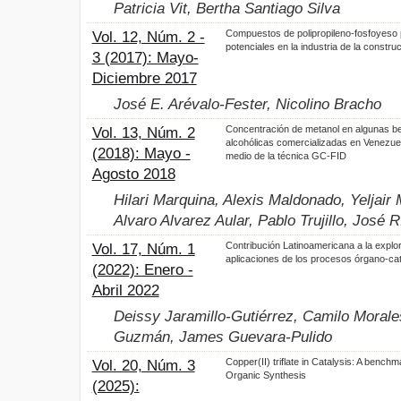
Patricia Vit, Bertha Santiago Silva
Compuestos de polipropileno-fosfoyeso
Vol. 12, Núm. 2 -
potenciales en la industria de la constru
3 (2017): Mayo-
Diciembre 2017
José E. Arévalo-Fester, Nicolino Bracho
Concentración de metanol en algunas b
Vol. 13, Núm. 2
alcohólicas comercializadas en Venezue
(2018): Mayo -
medio de la técnica GC-FID
Agosto 2018
Hilari Marquina, Alexis Maldonado, Yeljair 
Alvaro Alvarez Aular, Pablo Trujillo, José 
Contribución Latinoamericana a la explo
Vol. 17, Núm. 1
aplicaciones de los procesos órgano-cat
(2022): Enero -
Abril 2022
Deissy Jaramillo-Gutiérrez, Camilo Moral
Guzmán, James Guevara-Pulido
Copper(II) triflate in Catalysis: A benchma
Vol. 20, Núm. 3
Organic Synthesis
(2025):