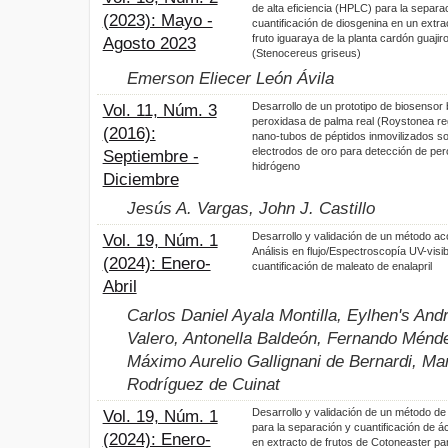
de alta eficiencia (HPLC) para la separa
(2023): Mayo -
cuantificación de diosgenina en un extra
fruto iguaraya de la planta cardón guajir
Agosto 2023
(Stenocereus griseus)
Emerson Eliecer León Ávila
Desarrollo de un prototipo de biosensor
Vol. 11, Núm. 3
peroxidasa de palma real (Roystonea re
(2016):
nano-tubos de péptidos inmovilizados s
electrodos de oro para detección de per
Septiembre -
hidrógeno
Diciembre
Jesús A. Vargas, John J. Castillo
Desarrollo y validación de un método ac
Vol. 19, Núm. 1
Análisis en flujo/Espectroscopía UV-visib
(2024): Enero-
cuantificación de maleato de enalapril
Abril
Carlos Daniel Ayala Montilla, Eylhen's And
Valero, Antonella Baldeón, Fernando Méndez
Máximo Aurelio Gallignani de Bernardi, Mar
Rodríguez de Cuinat
Desarrollo y validación de un método d
Vol. 19, Núm. 1
para la separación y cuantificación de ác
(2024): Enero-
en extracto de frutos de Cotoneaster p