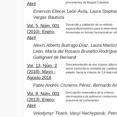
provenientes de Bogotá-Colombia
Abril
Emerson Eliecer León Ávila, Laura Stephan
Vargas Bautista
Desarrollo y validación de un método
Vol. 5, Núm. 001
espectrofluorométrico para la determina
(2010): Enero-
furosemida en formas farmacéuticas sól
Abril
Alexis Alberto Buitrago Díaz, Laura Marit
León, María del Rosario Brunetto Rodrígue
Gallignani de Bernardi
Descarboxilación de dos ésteres alílico
Vol. 13, Núm. 2
areno carboxílicos mediada por cataliza
(2018): Mayo -
paladio, hacia la síntesis de 3,4-dialcoxi
Agosto 2018
Pablo Andrés Cisneros Pérez, Bernardo An
Descripción matemática de la síntesis
Vol. 8, Núm. 001
electroquímica de polímeros conductore
(2013): Enero-
presencia de surfactantes
Abril
Volodymyr Tkach, Vasyl Nechyporuk, Petr