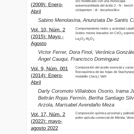
oro modificado con una monocapa
(2009): Enero-
autoensamblada del ácido 2 - N - bencil -
ciclopenten - di - tiocarboxílico
Abril
Sabino Menolasina, Anunziata De Santis Ca
Comportamiento redox y actividad catalí
Vol. 10, Núm. 2
óxidos mixtos basados en CeO
soport
2
(2015): Mayo -
La
O
-Al
O
2
3
2
3
Agosto
Victor Ferrer, Dora Finol, Verónica Gonzál
Ángel Cauqui, Francisco Dominguez
Composición del aceite esencial y carac
Vol. 9, Núm. 001
físicoquímica de las hojas de Stachytar
(2014): Enero-
mutabilis (Jacq.) Vahl
Abril
Darly Coromoto Villalobos Osorio, Irama J
Beltrán Rojas Fermín, Bertha Santiago Si
Arzola, Marisabel Avendaño Meza
Composición química proximal y palinoló
Vol. 17, Núm. 2
polen apícola comercial de Mérida, Vene
(2022): mayo-
agosto 2022