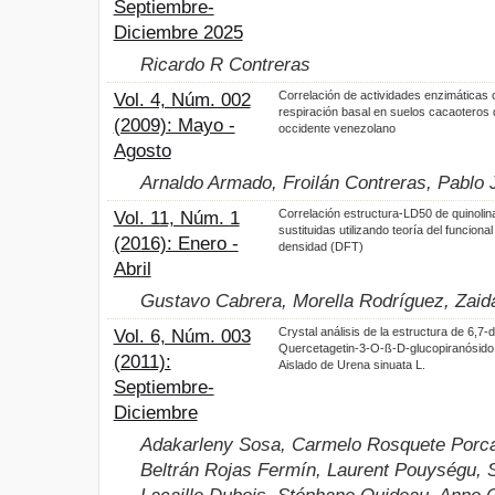
Septiembre-
Diciembre 2025
Ricardo R Contreras
Correlación de actividades enzimáticas 
Vol. 4, Núm. 002
respiración basal en suelos cacaoteros 
(2009): Mayo -
occidente venezolano
Agosto
Arnaldo Armado, Froilán Contreras, Pablo J
Correlación estructura-LD50 de quinolin
Vol. 11, Núm. 1
sustituidas utilizando teoría del funcional
(2016): Enero -
densidad (DFT)
Abril
Gustavo Cabrera, Morella Rodríguez, Zaid
Crystal análisis de la estructura de 6,7-d
Vol. 6, Núm. 003
Quercetagetin-3-O-ß-D-glucopiranósido 
(2011):
Aislado de Urena sinuata L.
Septiembre-
Diciembre
Adakarleny Sosa, Carmelo Rosquete Porcar
Beltrán Rojas Fermín, Laurent Pouységu, 