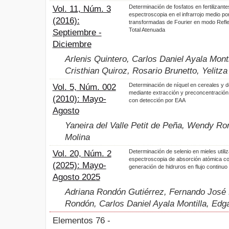
Determinación de fosfatos en fertilizant
Vol. 11, Núm. 3
espectroscopia en el infrarrojo medio po
(2016):
transformadas de Fourier en modo Refle
Total Atenuada
Septiembre -
Diciembre
Arlenis Quintero, Carlos Daniel Ayala Monti
Cristhian Quiroz, Rosario Brunetto, Yelit
Determinación de níquel en cereales y 
Vol. 5, Núm. 002
mediante extracción y preconcentración 
(2010): Mayo-
con detección por EAA
Agosto
Yaneira del Valle Petit de Peña, Wendy Ro
Molina
Determinación de selenio en mieles utili
Vol. 20, Núm. 2
espectroscopia de absorción atómica c
(2025): Mayo-
generación de hidruros en flujo continuo
Agosto 2025
Adriana Rondón Gutiérrez, Fernando José 
Rondón, Carlos Daniel Ayala Montilla, Edg
Elementos 76 -