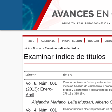
INICIO
ACERCA DE
INICIAR SESIÓN
BUSCAR
ACTU
Inicio
>
Buscar
>
Examinar índice de títulos
Examinar índice de títulos
NÚMERO
TÍTULO
Comportamiento acústico y volumétrico 
Vol. 8, Núm. 001
mezclas binarias de valeronitrilo + prop
(2013): Enero-
propilo y valeronitrilo + propanoato de but
278,15 y 318,15K.
Abril
Alejandra Mariano, Lelia Mussari, Alberto
Comportamiento electroquímico de un el
Vol. 4, Núm. 001