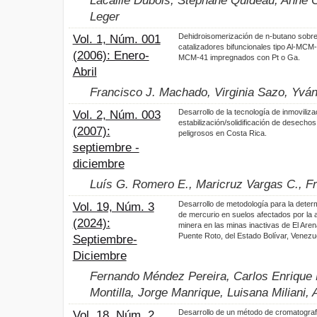
Lacaille Dubois, Stéphane Quideau, Anne C
Leger
Dehidroisomerización de n-butano sobr
Vol. 1, Núm. 001
catalizadores bifuncionales tipo Al-MCM
(2006): Enero-
MCM-41 impregnados con Pt o Ga.
Abril
Francisco J. Machado, Virginia Sazo, Yván
Desarrollo de la tecnología de inmoviliza
Vol. 2, Núm. 003
estabilización/solidificación de desechos
(2007):
peligrosos en Costa Rica.
septiembre -
diciembre
Luís G. Romero E., Maricruz Vargas C., Fr
Desarrollo de metodología para la deter
Vol. 19, Núm. 3
de mercurio en suelos afectados por la a
(2024):
minera en las minas inactivas de El Aren
Puente Roto, del Estado Bolívar, Venezu
Septiembre-
Diciembre
Fernando Méndez Pereira, Carlos Enrique 
Montilla, Jorge Manrique, Luisana Miliani,
Desarrollo de un método de cromatografí
Vol. 18, Núm. 2