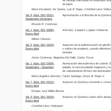
de naranja colectadas en expendios am
de jugos.
María Escalante, Iris Santos, Luis B. Rojas, Cristóbal Lárez Velá
Vol. 6, Núm. 003 (2011):
Aproximación a la filosofía de la Química
Septiembre-Diciembre
Ricardo R. Contreras
Vol. 1, Núm. 001 (2006):
Artículos, e-papers y paper-chatarras
Enero-Abril
Wilmer Olivares
Vol. 5, Núm. 001 (2010):
Aspectos de la polimerización de glicidil 
Enero-Abril
y sulfuro de propileno, usando difenilci
iniciador
Jesús Contreras, Alejandra Del Valle, Carlos Torres
Vol. 1, Núm. 003 (2006):
Atomización electrotérmica de cadmio: E
Septiembre - Diciembre
paladio, la mezcla paladio-magnesio y la
de calentamiento térmico del atomizador
María Angélica Sánchez, Carlos Santiago, Dorys M. Rojas V.
Vol. 7, Núm. 001 (2012):
Avances en Química creciendo y consol
Enero-Abril
Enrique José Millán Barrios
Vol. 5, Núm. 001 (2010):
Avances en Química cuatro años desp
Enero-Abril
Cristóbal Lárez Velásquez