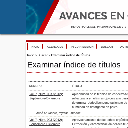
INICIO
ACERCA DE
INICIAR SESIÓN
BUSCAR
ACTU
Inicio
>
Buscar
>
Examinar índice de títulos
Examinar índice de títulos
NÚMERO
TÍTULO
Vol. 7, Núm. 003 (2012):
Aplicabilidad de la técnica de espectros
Septiembre-Diciembre
reflectancia en el infrarrojo cercano para
determinar dodecilbenceno sulfonato de 
humedad en detergente en polvo.
José M. Morillo, Ygmar Jiménez
Vol. 7, Núm. 003 (2012):
Aprovechamiento de desechos orgánicos
Septiembre-Diciembre
Extracción y caracterización del aceite 