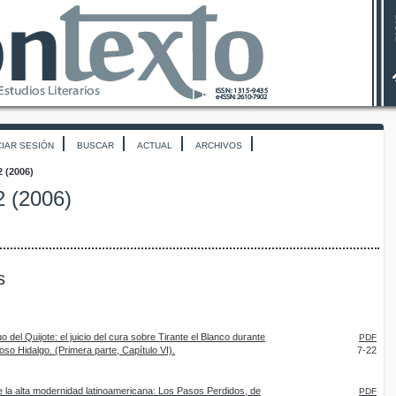
CIAR SESIÓN
BUSCAR
ACTUAL
ARCHIVOS
2 (2006)
2 (2006)
s
 del Quijote: el juicio del cura sobre Tirante el Blanco durante
PDF
nioso Hidalgo. (Primera parte, Capítulo VI).
7-22
 de la alta modernidad latinoamericana: Los Pasos Perdidos, de
PDF