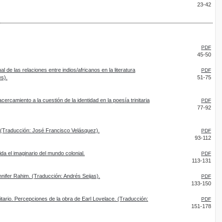
23-42
PDF
45-50
al de las relaciones entre indios/africanos en la literatura
PDF
es).
51-75
ercamiento a la cuestión de la identidad en la poesía trinitaria
PDF
77-92
al (Traducción: José Francisco Velásquez).
PDF
93-112
cida el imaginario del mundo colonial.
PDF
113-131
nifer Rahim. (Traducción: Andrés Seijas).
PDF
133-150
rinitario. Percepciones de la obra de Earl Lovelace. (Traducción:
PDF
151-178