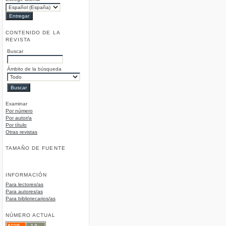
CONTENIDO DE LA
REVISTA
Buscar
Ámbito de la búsqueda
Examinar
Por número
Por autor/a
Por título
Otras revistas
TAMAÑO DE FUENTE
INFORMACIÓN
Para lectores/as
Para autores/as
Para bibliotecarios/as
NÚMERO ACTUAL