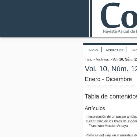
INICIO
ACERCA DE
INI
Inicio
>
Archivos
>
Vol. 10, Núm. 1
Vol. 10, Núm. 1
Enero - Diciembre
Tabla de contenido
Artículos
Interpretación de un pasaje ambiguo
el escrutinio de los libros del inge
Francisco Morales Ardaya
Poéticas del viaje en la narrativa