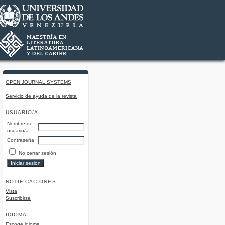
OPEN JOURNAL SYSTEMS
Servicio de ayuda de la revista
USUARIO/A
Nombre de
usuario/a
Contraseña
No cerrar sesión
NOTIFICACIONES
Vista
Suscribirse
IDIOMA
Escoge idioma