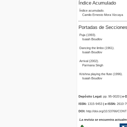
Índice Acumulado
Índice acumulado.
Camilo Ernesto Mora Vizcaya
Portadas de Seccione
Puja (1993).
Isaiah Boudlov
Dancing the limbo (1961).
Isaiah Boudlov
Arrival (2002).
Parmana Singh
Krishna playing the flute (1996).
Isaiah Boudlov
Depósito Legal:
pp. 95-0020
|
e-D
ISSN:
1315-9453
| e-ISSN:
2610-7
DOI:
http://doi.org/10.53766/CON
La revista se encuentra actualm