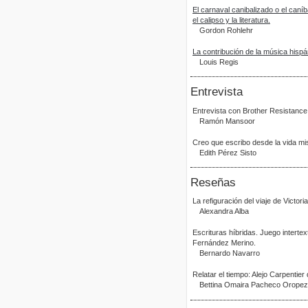
El carnaval canibalizado o el caní
el calipso y la literatura.
Gordon Rohlehr
La contribución de la música hispán
Louis Regis
Entrevista
Entrevista con Brother Resistanc
Ramón Mansoor
Creo que escribo desde la vida mi
Edith Pérez Sisto
Reseñas
La refiguración del viaje de Victori
Alexandra Alba
Escrituras híbridas. Juego intert
Fernández Merino.
Bernardo Navarro
Relatar el tiempo: Alejo Carpentier
Bettina Omaira Pacheco Orope