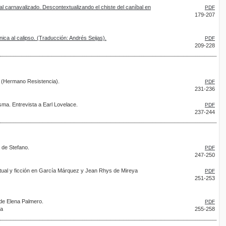
bal carnavalizado. Descontextualizando el chiste del caníbal en
PDF
179-207
ica al calipso. (Traducción: Andrés Seijas).
PDF
209-228
e (Hermano Resistencia).
PDF
231-236
sma. Entrevista a Earl Lovelace.
PDF
237-244
a de Stefano.
PDF
247-250
extual y ficción en García Márquez y Jean Rhys de Mireya
PDF
251-253
 de Elena Palmero.
PDF
za
255-258