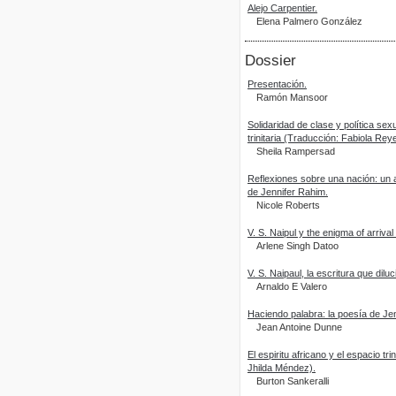
Alejo Carpentier.
Elena Palmero González
Dossier
Presentación.
Ramón Mansoor
Solidaridad de clase y política sexu
trinitaria (Traducción: Fabiola Rey
Sheila Rampersad
Reflexiones sobre una nación: un ac
de Jennifer Rahim.
Nicole Roberts
V. S. Naipul y the enigma of arriv
Arlene Singh Datoo
V. S. Naipaul, la escritura que dilu
Arnaldo E Valero
Haciendo palabra: la poesía de Jen
Jean Antoine Dunne
El espiritu africano y el espacio t
Jhilda Méndez).
Burton Sankeralli