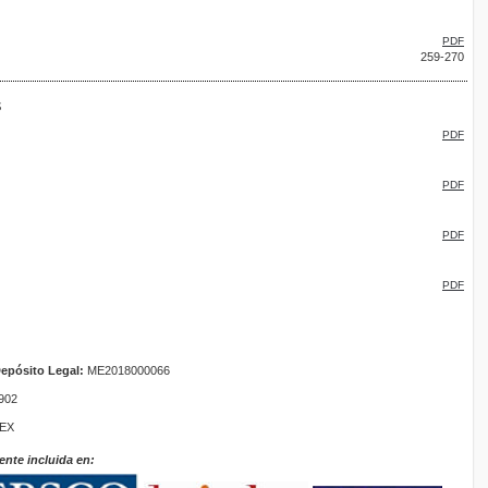
PDF
259-270
s
PDF
PDF
PDF
PDF
epósito Legal:
ME2018000066
902
TEX
ente incluida en: