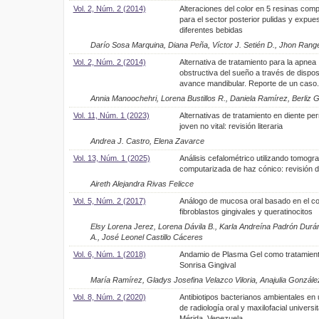
Vol. 2, Núm. 2 (2014)
Alteraciones del color en 5 resinas com
para el sector posterior pulidas y expue
diferentes bebidas
Darío Sosa Marquina, Diana Peña, Víctor J. Setién D., Jhon Range
Vol. 2, Núm. 2 (2014)
Alternativa de tratamiento para la apnea
obstructiva del sueño a través de dispos
avance mandibular. Reporte de un caso.
Annia Manoochehri, Lorena Bustillos R., Daniela Ramírez, Berliz
Vol. 11, Núm. 1 (2023)
Alternativas de tratamiento en diente p
joven no vital: revisión literaria
Andrea J. Castro, Elena Zavarce
Vol. 13, Núm. 1 (2025)
Análisis cefalométrico utilizando tomogra
computarizada de haz cónico: revisión de
Aireth Alejandra Rivas Felicce
Vol. 5, Núm. 2 (2017)
Análogo de mucosa oral basado en el co
fibroblastos gingivales y queratinocitos
Elsy Lorena Jerez, Lorena Dávila B., Karla Andreína Padrón Dur
A., José Leonel Castillo Cáceres
Vol. 6, Núm. 1 (2018)
Andamio de Plasma Gel como tratamien
Sonrisa Gingival
María Ramírez, Gladys Josefina Velazco Viloria, Anajulia Gonzále
Vol. 8, Núm. 2 (2020)
Antibiotipos bacterianos ambientales en 
de radiología oral y maxilofacial universit
Mérida, Venezuela