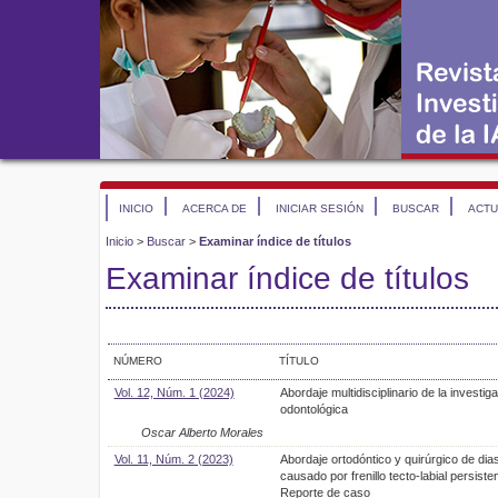
INICIO
ACERCA DE
INICIAR SESIÓN
BUSCAR
ACTU
Inicio
>
Buscar
>
Examinar índice de títulos
Examinar índice de títulos
NÚMERO
TÍTULO
Vol. 12, Núm. 1 (2024)
Abordaje multidisciplinario de la investig
odontológica
Oscar Alberto Morales
Vol. 11, Núm. 2 (2023)
Abordaje ortodóntico y quirúrgico de di
causado por frenillo tecto-labial persisten
Reporte de caso