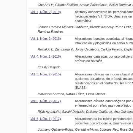
Che An Lin, Glenda Falótico, Ámbar Zalnieriunas, Belkis Dommar
Vol. 7, Núm. 2 (2019)
Actitud y conocimiento del personal odon
hacia pacientes VIH/SIDA. Una revisión
sistemática
Johana Carolina Méndez Gutiérrez, Brenda Kimberly Pérez Ortiz, 
Ramírez Ramírez
Vol. 1, Núm. 2 (2013)
Alteraciones bucales asociadas al riesg
intoxicación y plaguicidas en saliva hum
Reinaldo E. Zambrano V., Jorge Uzcátegui, Carlota Pereira, Daphne
Vol. 4, Núm. 1 (2016)
Alteraciones causadas por uso del pierc
artículo de revisión.
Kessly Delgado
Vol. 3, Núm. 2 (2015)
Alteraciones clínicas en mucosa bucal d
pacientes portadores de prótesis totales
residenciados en el centro “Dr. Ricardo 
(INASS)
Marianela Serrano, Narda Téllez, Liova Chabot
Vol. 5, Núm. 2 (2017)
Alteraciones clínicas odontológicas por l
enfermedad por reflujo gastroesofágico
Rijab Avendaño, Sarahí Delgado, Dalietsy Gutiérrez, Ana Quinter
Vol. 5, Núm. 1 (2017)
Alteraciones de los tejidos periodontales
pacientes con ortodoncia. Una revisión 
Jormany Quintero-Rojas, Geraldine Vivas, Lourdes Rey, Ross Gar