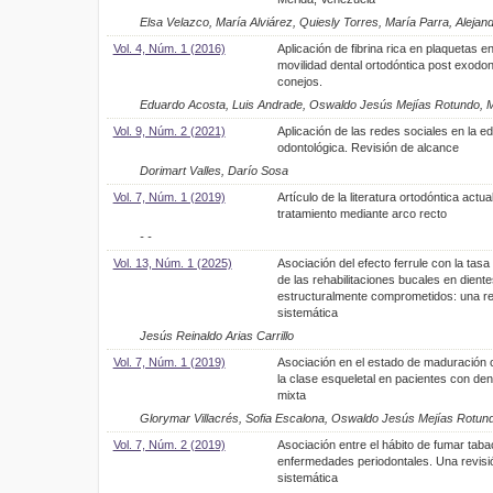
Elsa Velazco, María Alviárez, Quiesly Torres, María Parra, Alejand
Vol. 4, Núm. 1 (2016)
Aplicación de fibrina rica en plaquetas en
movilidad dental ortodóntica post exodo
conejos.
Eduardo Acosta, Luis Andrade, Oswaldo Jesús Mejías Rotundo, Mar
Vol. 9, Núm. 2 (2021)
Aplicación de las redes sociales en la e
odontológica. Revisión de alcance
Dorimart Valles, Darío Sosa
Vol. 7, Núm. 1 (2019)
Artículo de la literatura ortodóntica actua
tratamiento mediante arco recto
- -
Vol. 13, Núm. 1 (2025)
Asociación del efecto ferrule con la tasa
de las rehabilitaciones bucales en diente
estructuralmente comprometidos: una re
sistemática
Jesús Reinaldo Arias Carrillo
Vol. 7, Núm. 1 (2019)
Asociación en el estado de maduración c
la clase esqueletal en pacientes con den
mixta
Glorymar Villacrés, Sofia Escalona, Oswaldo Jesús Mejías Rotun
Vol. 7, Núm. 2 (2019)
Asociación entre el hábito de fumar taba
enfermedades periodontales. Una revisi
sistemática