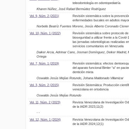
teleodontología en odontopediatría
Kharen Núñez, José Rafael Bermúdez Rodríguez
Vol. 9, Núm. 2 (2021)
Revisión sistemática sobre la prevenció
enfermedades bucales en adultos mayo
Norbelis Beatríz Fuentes Moreno, Jesús Alberto Coronado Cisne
Vol. 10, Núm. 1 (2022)
Revisión sistemática sobre protocolo de
bioseguridad a utilizar frente a la Covid-
las jornadas odontológicas realizadas en
servicios comunitarios en Venezuela
Daiker Arcia, Adrimar Cano, Josmari Domínguez, Deiker Madrid, 
Ortega
Vol. 7, Núm. 1 (2019)
Revisión sistemática: efectos dentoesqu
del aparato funcional Bimler “a” en paci
dentición mixta
Oswaldo Jesús Mejías Rotundo, Johana Maldonado Villamizar
Vol. 3, Núm. 2 (2015)
Revisión Sistemática: Producción científ
venezolana en ortodoncia
Oswaldo Jesús Mejías Rotundo
Vol. 11, Núm. 2 (2023)
Revista Venezolana de Investigación Od
de la IADR 2023;11(2)
- -
Vol. 12, Núm. 1 (2024)
Revista Venezolana de Investigación Od
de la IADR 2024;12(1)