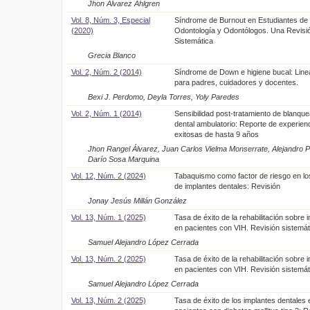
Jhon Álvarez Ahlgren
Vol. 8, Núm. 3, Especial
Síndrome de Burnout en Estudiantes de
(2020)
Odontología y Odontólogos. Una Revisi
Sistemática
Grecia Blanco
Vol. 2, Núm. 2 (2014)
Síndrome de Down e higiene bucal: Lin
para padres, cuidadores y docentes.
Bexi J. Perdomo, Deyla Torres, Yoly Paredes
Vol. 2, Núm. 1 (2014)
Sensibilidad post-tratamiento de blanqu
dental ambulatorio: Reporte de experien
exitosas de hasta 9 años
Jhon Rangel Álvarez, Juan Carlos Vielma Monserrate, Alejandro Pe
Darío Sosa Marquina
Vol. 12, Núm. 2 (2024)
Tabaquismo como factor de riesgo en lo
de implantes dentales: Revisión
Jonay Jesús Millán González
Vol. 13, Núm. 1 (2025)
Tasa de éxito de la rehabilitación sobre 
en pacientes con VIH. Revisión sistemát
Samuel Alejandro López Cerrada
Vol. 13, Núm. 2 (2025)
Tasa de éxito de la rehabilitación sobre 
en pacientes con VIH. Revisión sistemát
Samuel Alejandro López Cerrada
Vol. 13, Núm. 2 (2025)
Tasa de éxito de los implantes dentales 