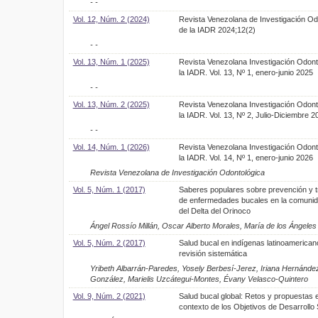
- -
Vol. 12, Núm. 2 (2024)
Revista Venezolana de Investigación Od
de la IADR 2024;12(2)
- -
Vol. 13, Núm. 1 (2025)
Revista Venezolana Investigación Odont
la IADR. Vol. 13, Nº 1, enero-junio 2025
- -
Vol. 13, Núm. 2 (2025)
Revista Venezolana Investigación Odont
la IADR. Vol. 13, Nº 2, Julio-Diciembre 2
- -
Vol. 14, Núm. 1 (2026)
Revista Venezolana Investigación Odont
la IADR. Vol. 14, Nº 1, enero-junio 2026
Revista Venezolana de Investigación Odontológica
Vol. 5, Núm. 1 (2017)
Saberes populares sobre prevención y t
de enfermedades bucales en la comuni
del Delta del Orinoco
Ángel Rossío Millán, Oscar Alberto Morales, María de los Ángel
Vol. 5, Núm. 2 (2017)
Salud bucal en indígenas latinoamerican
revisión sistemática
Yribeth Albarrán-Paredes, Yosely Berbesí-Jerez, Iriana Hernández
González, Marielis Uzcátegui-Montes, Évany Velasco-Quintero
Vol. 9, Núm. 2 (2021)
Salud bucal global: Retos y propuestas e
contexto de los Objetivos de Desarrollo 