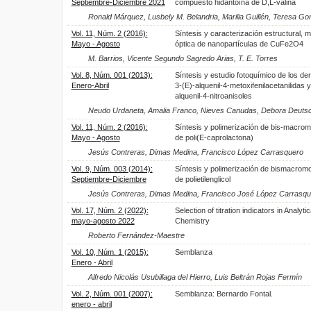
Septiembre-Diciembre 2021
compuesto hidantoína de D,L-valina
Ronald Márquez, Lusbely M. Belandria, Marilia Guillén, Teresa Go
Vol. 11, Núm. 2 (2016):
Síntesis y caracterización estructural, 
Mayo - Agosto
óptica de nanopartículas de CuFe2O4
M. Barrios, Vicente Segundo Sagredo Arias, T. E. Torres
Vol. 8, Núm. 001 (2013):
Síntesis y estudio fotoquímico de los de
Enero-Abril
3-(E)-alquenil-4-metoxifenilacetanilidas y
alquenil-4-nitroanisoles
Neudo Urdaneta, Amalia Franco, Nieves Canudas, Debora Deutsch
Vol. 11, Núm. 2 (2016):
Síntesis y polimerización de bis-macr
Mayo - Agosto
de poli(E-caprolactona)
Jesús Contreras, Dimas Medina, Francisco López Carrasquero
Vol. 9, Núm. 003 (2014):
Síntesis y polimerización de bismacro
Septiembre-Diciembre
de polietilenglicol
Jesús Contreras, Dimas Medina, Francisco José López Carrasqu
Vol. 17, Núm. 2 (2022):
Selection of titration indicators in Analytic
mayo-agosto 2022
Chemistry
Roberto Fernández-Maestre
Vol. 10, Núm. 1 (2015):
Semblanza
Enero - Abril
Alfredo Nicolás Usubillaga del Hierro, Luis Beltrán Rojas Fermín
Vol. 2, Núm. 001 (2007):
Semblanza: Bernardo Fontal.
enero - abril