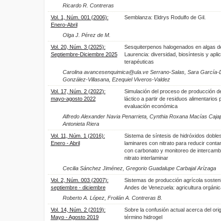
Ricardo R. Contreras
Vol. 1, Núm. 001 (2006):
Semblanza: Eldrys Rodulfo de Gil.
Enero-Abril
Olga J. Pérez de M.
Vol. 20, Núm. 3 (2025):
Sesquiterpenos halogenados en algas d
Septiembre-Diciembre 2025
Laurencia: diversidad, biosíntesis y apli
terapéuticas
Carolina avancesenquimica@ula.ve Serrano-Salas, Sara García
González-Villasana, Ezequiel Viveros-Valdez
Vol. 17, Núm. 2 (2022):
Simulación del proceso de producción d
mayo-agosto 2022
láctico a partir de residuos alimentarios 
evaluación económica
Alfredo Alexander Navia Penarrieta, Cynthia Roxana Macías Caja
Antonieta Riera
Vol. 11, Núm. 1 (2016):
Sistema de síntesis de hidróxidos doble
Enero - Abril
laminares con nitrato para reducir cont
con carbonato y monitoreo de intercamb
nitrato interlaminar
Cecilia Sánchez Jiménez, Gregorio Guadalupe Carbajal Arízaga
Vol. 2, Núm. 003 (2007):
Sistemas de producción agrícola sosten
septiembre - diciembre
Andes de Venezuela: agricultura orgánic
Roberto A. López, Froilán A. Contreras B.
Vol. 14, Núm. 2 (2019):
Sobre la confusión actual acerca del ori
Mayo - Agosto 2019
término hidrogel