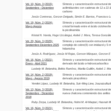
Vol. 10, Núm. 3 (2015):
Síntesis y caracterización estructural de
Septiembre - Diciembre
acilimidazoles con cadenas de 12 a 22 
carbono
Jesús Contreras, Gerzon Delgado, Simón E. Barrios, Francisco 
Vol. 19, Núm. 2 (2024):
Síntesis y caracterización estructural d
Mayo-Agosto
cristal formado entre el ácido ciclohexíls
la picolinamida
Kristal N. Varela, Hugo Uzcátegui, Asiloé J. Mora, Teresa Gonzál
Vol. 20, Núm. 3 (2025):
Síntesis y caracterización estructural d
Septiembre-Diciembre 2025
complejo de cobre(II) con imidazol y 5-met
hidantoína
Jesús A. Rodríguez, Jesús M Rojas, Gerson Márquez, Gerzon E
Vol. 16, Núm. 1 (2021):
Síntesis y caracterización estructural d
Enero - Abril 2021
derivado del ácido α-hidroxicarboxílico
Lusbely M. Belandria, Belkis Ramírez, Marilia Guillén, Asiloé J. 
Vol. 14, Núm. 2 (2019):
Síntesis y caracterización estructural d
Mayo - Agosto 2019
derivado pirazolínico
Yemilet López, Lusbely M. Belandria, Suk-Ming Liew, Joazaizulfaz
Vol. 13, Núm. 3 (2018):
Síntesis y caracterización estructural d
Septiembre - Diciembre
nueva chalcona conteniendo dos anillos 
2018
Ruby Zerpa, Lusbely M. Belandria, Helmi M. Al-Maqtari, Hasnah M.
Vol. 16, Núm. 3 (2021):
Síntesis y caracterización estructural de