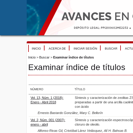
INICIO
ACERCA DE
INICIAR SESIÓN
BUSCAR
ACTU
Inicio
>
Buscar
>
Examinar índice de títulos
Examinar índice de títulos
NÚMERO
TÍTULO
Vol. 13, Núm. 1 (2018):
Síntesis y caracterización de zeolitas 
Enero - Abril 2018
preparadas a partir de una arcilla caolini
con ácido
Ernesto Bastardo González, Mary C. Bellorín
Vol. 2, Núm. 001 (2007):
Síntesis y caracterización espectroscóp
enero - abril
cloruro de oleoilo.
Alfonso Rivas Gil, Cristóbal Lárez Velásquez, Alí H. Bahsas B.