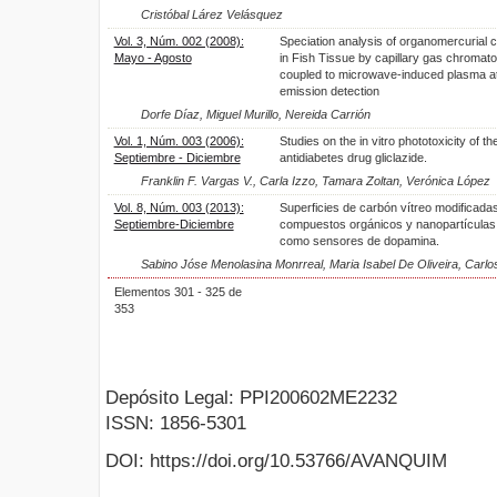
Cristóbal Lárez Velásquez
Vol. 3, Núm. 002 (2008):
Speciation analysis of organomercurial
Mayo - Agosto
in Fish Tissue by capillary gas chromat
coupled to microwave-induced plasma a
emission detection
Dorfe Díaz, Miguel Murillo, Nereida Carrión
Vol. 1, Núm. 003 (2006):
Studies on the in vitro phototoxicity of th
Septiembre - Diciembre
antidiabetes drug gliclazide.
Franklin F. Vargas V., Carla Izzo, Tamara Zoltan, Verónica López
Vol. 8, Núm. 003 (2013):
Superficies de carbón vítreo modificada
Septiembre-Diciembre
compuestos orgánicos y nanopartículas
como sensores de dopamina.
Sabino Jóse Menolasina Monrreal, Maria Isabel De Oliveira, Carlo
Elementos 301 - 325 de
353
Depósito Legal: PPI200602ME2232
ISSN: 1856-5301
DOI: https://doi.org/10.53766/AVANQUIM