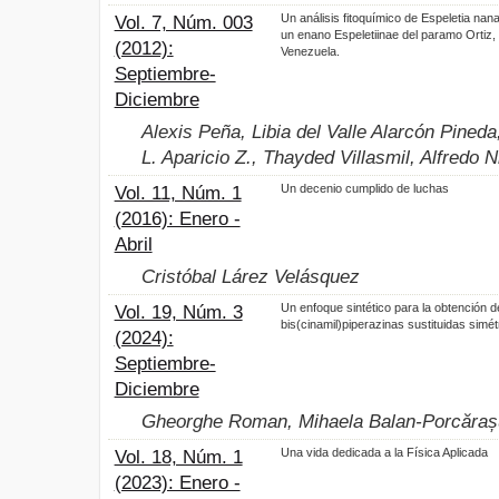
Un análisis fitoquímico de Espeletia nan
Vol. 7, Núm. 003
un enano Espeletiinae del paramo Ortiz,
(2012):
Venezuela.
Septiembre-
Diciembre
Alexis Peña, Libia del Valle Alarcón Pined
L. Aparicio Z., Thayded Villasmil, Alfredo N
Un decenio cumplido de luchas
Vol. 11, Núm. 1
(2016): Enero -
Abril
Cristóbal Lárez Velásquez
Un enfoque sintético para la obtención d
Vol. 19, Núm. 3
bis(cinamil)piperazinas sustituidas simé
(2024):
Septiembre-
Diciembre
Gheorghe Roman, Mihaela Balan-Porcăraș
Una vida dedicada a la Física Aplicada
Vol. 18, Núm. 1
(2023): Enero -