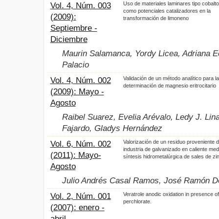
Uso de materiales laminares tipo cobalt
Vol. 4, Núm. 003
como potenciales catalizadores en la
(2009):
transformación de limoneno
Septiembre -
Diciembre
Maurin Salamanca, Yordy Licea, Adriana Ec
Palacio
Validación de un método analítico para la
Vol. 4, Núm. 002
determinación de magnesio eritrocitario
(2009): Mayo -
Agosto
Raibel Suarez, Evelia Arévalo, Ledy J. Lin
Fajardo, Gladys Hernández
Valorización de un residuo proveniente d
Vol. 6, Núm. 002
industria de galvanizado en caliente med
(2011): Mayo-
síntesis hidrometalúrgica de sales de zi
Agosto
Julio Andrés Casal Ramos, José Ramón D
Veratrole anodic oxidation in presence of
Vol. 2, Núm. 001
perchlorate.
(2007): enero -
abril