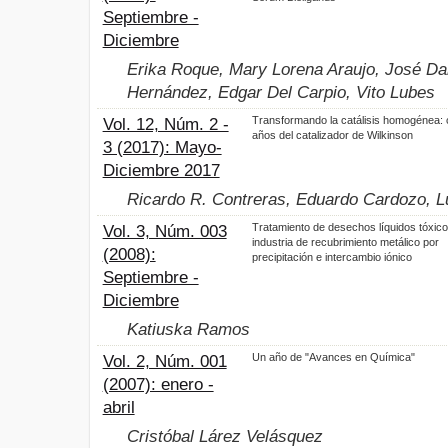
Septiembre -
Diciembre
Erika Roque, Mary Lorena Araujo, José Dani
Hernández, Edgar Del Carpio, Vito Lubes
Transformando la catálisis homogénea: 
Vol. 12, Núm. 2 -
años del catalizador de Wilkinson
3 (2017): Mayo-
Diciembre 2017
Ricardo R. Contreras, Eduardo Cardozo, L
Tratamiento de desechos líquidos tóxic
Vol. 3, Núm. 003
industria de recubrimiento metálico por
(2008):
precipitación e intercambio iónico
Septiembre -
Diciembre
Katiuska Ramos
Un año de "Avances en Química"
Vol. 2, Núm. 001
(2007): enero -
abril
Cristóbal Lárez Velásquez