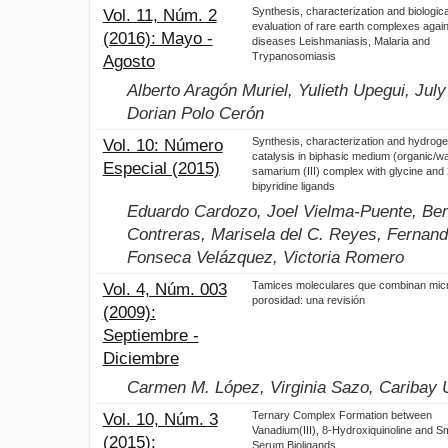
Synthesis, characterization and biologica
Vol. 11, Núm. 2
evaluation of rare earth complexes agains
(2016): Mayo -
diseases Leishmaniasis, Malaria and
Trypanosomiasis
Agosto
Alberto Aragón Muriel, Yulieth Upegui, Jul
Dorian Polo Cerón
Synthesis, characterization and hydroge
Vol. 10: Número
catalysis in biphasic medium (organic/wa
Especial (2015)
samarium (III) complex with glycine and 
bipyridine ligands
Eduardo Cardozo, Joel Vielma-Puente, Ber
Contreras, Marisela del C. Reyes, Fernand
Fonseca Velázquez, Victoria Romero
Tamices moleculares que combinan mic
Vol. 4, Núm. 003
porosidad: una revisión
(2009):
Septiembre -
Diciembre
Carmen M. López, Virginia Sazo, Caribay 
Ternary Complex Formation between
Vol. 10, Núm. 3
Vanadium(III), 8-Hydroxiquinoline and Sm
(2015):
Serum Bioligands