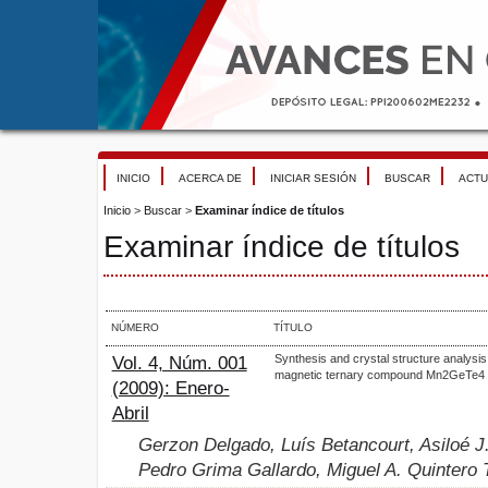
INICIO
ACERCA DE
INICIAR SESIÓN
BUSCAR
ACTU
Inicio
>
Buscar
>
Examinar índice de títulos
Examinar índice de títulos
NÚMERO
TÍTULO
Synthesis and crystal structure analysis 
Vol. 4, Núm. 001
magnetic ternary compound Mn2GeTe4
(2009): Enero-
Abril
Gerzon Delgado, Luís Betancourt, Asiloé J.
Pedro Grima Gallardo, Miguel A. Quintero 