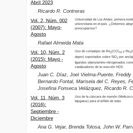
Abril 2023
Ricardo R. Contreras
Universidad de Los Andes, primera insti
Vol. 2, Núm. 002
universitaria en el país. ¿Debemos aleg
(2007): Mayo-
preocuparnos?
Agosto
Rafael Almeida Mata
Uso de complejos de Re
(CO)
y Re
(
Vol. 10, Núm. 2
2
10
2
dppm) soportados sobre SiO
por ancla
(2015): Mayo -
2
ligandos silano/amino-nitrogenados com
Agosto
catalizadores de la reacción HDS
Juan C. Díaz, Joel Vielma-Puente, Freddy 
Bernardo Fontal, Marisela del C. Reyes, F
Josefina Fonseca Velázquez, Ricardo R. C
Uso de la cáscara de mamón (Melicocc
Vol. 11, Núm. 3
bijugatus) para el teñido de telas
(2016):
Septiembre -
Diciembre
Ana G. Vejar, Brenda Tolosa, John W. Par